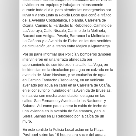
dividieron en equipos y trabajaron intensamente
durante todo el día para atender las emergencias por
lluvia y viento junto la Policía Local que cortó el tráfico
de la
Avenida Costablanca, Holanda, Carretera de
Ocaña, Camino El Fardacho El Rebolledo, Camino de
La Alcoraya, Calle Niscalo, Camino de la Molineta,
Bacarot con Antigua Peseta, Barranco La Molineta en
La Cañana y la Avenida de Elche, en los dos sentidos
de circulación, en el tramo entre Mejico y Aguamarga.
Por su parte informar que Policía y bomberos también
intervinieron en una terraza abnegada por
taponamiento de sumideros en la calle La Vega, en
incidencias en la circulación por agua en calzada en la
avenida de Mare Nostrum, y acumulación de agua
en
Camino Fardacho (Rebolledo), en un vehículo
averiado por agua en carril en la Carretera de Ocaña,
en el consultorio inundado en la Avenida de Bruselas,
en las vía con mucha acumulación de agua en las
calles San Fernando y Avenida de las Naciones y
Saturno. Así como para sanear la caída de techo de
una vivienda en la avenida de Salamanca, y en la
Sierra Salinas en El Rebolledo por la caída de un
muro.
En este sentido la Policía Local actuó e
n la Playa
Postiguet sobre las 19 horas para sacar del agua a