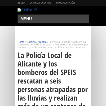
INICIO
LA ONDA EVENTOS
PROGRAMACIÓN
MENU
Home
/
Noticias
/
Alicante
/
La Policía Local de Alicante y los
bomberos del SPEIS rescatan a seis personas atrapadas por
las lluvias y realizan más de un centenar de intervenciones
La Policía Local de
Alicante y los
bomberos del SPEIS
rescatan a seis
personas atrapadas por
las lluvias y realizan