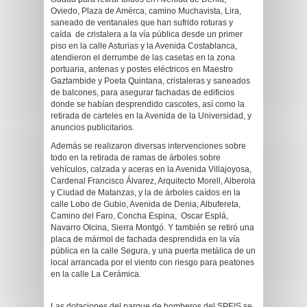
Oviedo, Plaza de Amérca, camino Muchavista, Lira,
saneado de ventanales que han sufrido roturas y
caída de cristalera a la vía pública desde un primer
piso en la calle Asturias y la Avenida Costablanca,
atendieron el derrumbe de las casetas en la zona
portuaria, antenas y postes eléctricos en Maestro
Gaztambide y
Poeta Quintana
, cristaleras y saneados
de balcones, para asegurar fachadas de edificios
donde se habían desprendido cascotes, así como la
retirada de carteles en la Avenida de la Universidad, y
anuncios publicitarios.
Además se realizaron diversas intervenciones sobre
todo en la retirada de ramas de árboles sobre
vehículos, calzada y aceras en la Avenida Villajoyosa,
Cardenal Francisco Álvarez, Arquitecto Morell, Alberola
y
Ciudad de Matanzas,
y la de árboles caídos en la
calle Lobo de Gubio, Avenida de Denia, Albufereta,
Camino del Faro, Concha Espina,
Oscar Esplá,
Navarro Olcina, Sierra Montgó.
Y también se retiró una
placa de mármol de fachada desprendida en la vía
pública en la calle Segura, y una puerta metálica de un
local arrancada por el viento con riesgo para peatones
en la calle La Cerámica.
Las dotaciones del parque de bomberos del SPEIS se