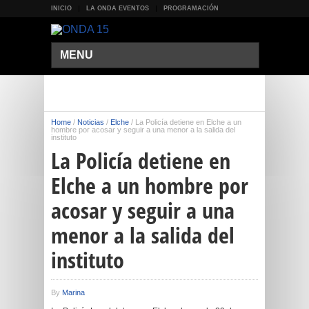
INICIO
LA ONDA EVENTOS
PROGRAMACIÓN
MENU
Home
/
Noticias
/
Elche
/
La Policía detiene en Elche a un
hombre por acosar y seguir a una menor a la salida del
instituto
La Policía detiene en
Elche a un hombre por
acosar y seguir a una
menor a la salida del
instituto
By
Marina