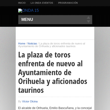
INICIO
LA ONDA EVENTOS
PROGRAMACIÓN
MENU
Home
/
Noticias
/
La plaza de toros enfrenta de nuevo al
Ayuntamiento de Orihuela y aficionados taurinos
La plaza de toros
enfrenta de nuevo al
Ayuntamiento de
Orihuela y aficionados
taurinos
By
Víctor Olcina
El alcalde de Orihuela, Emilio Bascuñana, y la concejal