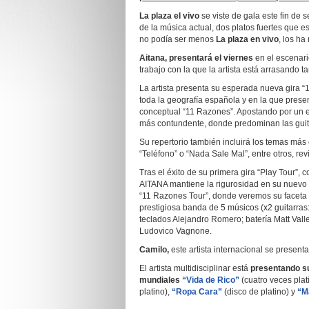
La plaza el vivo
se viste de gala este fin de
de la música actual, dos platos fuertes que 
no podía ser menos
La plaza en vivo
, los ha
Aitana, presentará el viernes
en el escenari
trabajo con la que la artista está arrasando t
La artista presenta su esperada nueva gira 
toda la geografía española y en la que prese
conceptual “11 Razones”. Apostando por un e
más contundente, donde predominan las guita
Su repertorio también incluirá los temas más
“Teléfono” o “Nada Sale Mal”, entre otros, re
Tras el éxito de su primera gira “Play Tour”
AITANA mantiene la rigurosidad en su nuevo 
“11 Razones Tour”, donde veremos su faceta
prestigiosa banda de 5 músicos (x2 guitarras
teclados Alejandro Romero; batería Matt Vall
Ludovico Vagnone.
Camilo,
este artista internacional se present
El artista multidisciplinar está
presentando s
mundiales
“Vida de Rico”
(cuatro veces plat
platino),
“Ropa Cara”
(disco de platino) y
“M