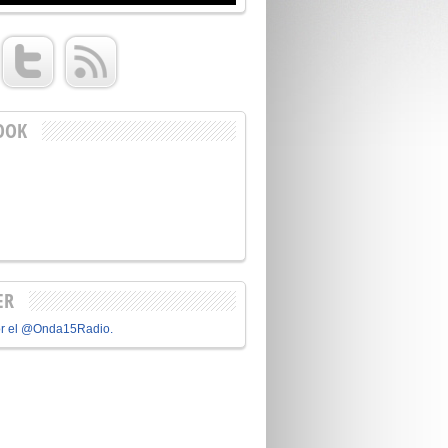
OOK
ER
or el @Onda15Radio.