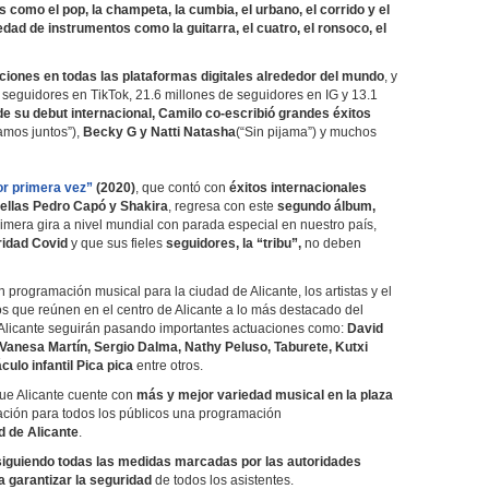
 como el pop, la champeta, la cumbia, el urbano, el corrido y el
dad de instrumentos como la guitarra, el cuatro, el ronsoco, el
ciones en todas las plataformas digitales alrededor del mundo
, y
seguidores en TikTok, 21.6 millones de seguidores en IG y 13.1
de su debut internacional, Camilo co-escribió grandes éxitos
amos juntos”),
Becky G y Natti Natasha
(“Sin pijama”) y muchos
or primera vez”
(2020)
, que contó con
éxitos internacionales
ellas Pedro Capó y Shakira
, regresa con este
segundo álbum,
mera gira a nivel mundial con parada especial en nuestro país,
ridad Covid
y que sus fieles
seguidores, la “tribu”,
no deben
 programación musical para la ciudad de Alicante, los artistas y el
os que reúnen en el centro de Alicante a lo más destacado del
 Alicante seguirán pasando importantes actuaciones como:
David
Vanesa Martín, Sergio Dalma, Nathy Peluso, Taburete, Kutxi
ulo infantil Pica pica
entre otros.
que Alicante cuente con
más y mejor variedad musical en la plaza
ción para todos los públicos una programación
d de Alicante
.
siguiendo todas las medidas marcadas por las autoridades
a garantizar la seguridad
de todos los asistentes.