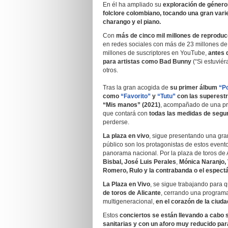
En él ha ampliado su
exploración de géneros
folclore colombiano, tocando una gran varie
charango y el piano.
Con
más de cinco mil millones de reproduc
en redes sociales con más de 23 millones de 
millones de suscriptores en YouTube,
antes 
para artistas como Bad Bunny
(“Si estuviér
otros.
Tras la gran acogida de
su primer álbum
“P
como
“Favorito”
y
“Tutu”
con las superestr
“Mis manos” (2021)
, acompañado de una pri
que contará con
todas las medidas de segu
perderse.
La plaza en vivo
, sigue presentando una gran
público son los protagonistas de estos event
panorama nacional. Por la plaza de toros de
Bisbal, José Luis Perales
,
Mónica Naranjo, 
Romero, Rulo y la contrabanda o el espectác
La Plaza en Vivo
, se sigue trabajando para 
de toros de Alicante
, cerrando una programa
multigeneracional,
en el corazón de la ciuda
Estos
conciertos se están llevando a cabo 
sanitarias y con un aforo muy reducido par