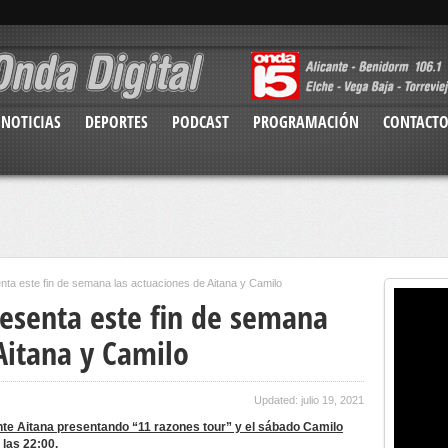
NOTICIAS
DEPORTES
PODCAST
PROGRAMACIÓN
CONTACT
nta este fin de semana las actuaciones de Aitana y Camilo
resenta este fin de semana
Aitana y Camilo
Updated: julio 19, 2021
cante Aitana presentando “11 razones tour” y el sábado Camilo
 las 22:00.