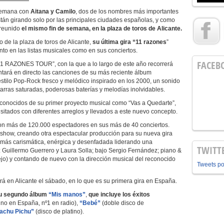
 semana con
Aitana y Camilo
, dos de los nombres más importantes
están girando solo por las principales ciudades españolas, y como
 reunido
el mismo fin de semana, en la plaza de toros de Alicante.
o de la plaza de toros de Alicante,
su última gira “11 razones
”
anto en las listas musicales como en sus conciertos.
FACEB
“11 RAZONES TOUR”, con la que a lo largo de este año recorrerá
ntará en directo las canciones de su más reciente álbum
stilo Pop-Rock fresco y melódico inspirado en los 2000, un sonido
rras saturadas, poderosas baterías y melodías inolvidables.
 conocidos de su primer proyecto musical como “Vas a Quedarte”,
visitados con diferentes arreglos y llevados a este nuevo concepto.
, con más de 120.000 espectadores en sus más de 40 conciertos.
show, creando otra espectacular producción para su nueva gira
 más carismática, enérgica y desenfadada liderando una
TWITT
: Guillermo Guerrero y Laura Solla; bajo Sergio Fernández; piano &
ejo) y contando de nuevo con la dirección musical del reconocido
Tweets p
ará en Alicante el sábado, en lo que es su primera gira en España.
u segundo álbum
“Mis manos”
,
que incluye los éxitos
ino en España, nº1 en radio),
“Bebé”
(doble disco de
achu Pichu”
(disco de platino).