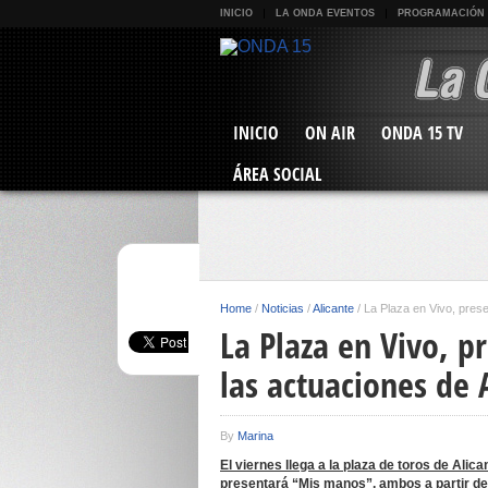
INICIO
LA ONDA EVENTOS
PROGRAMACIÓN
INICIO
ON AIR
ONDA 15 TV
ÁREA SOCIAL
Home
/
Noticias
/
Alicante
/
La Plaza en Vivo, prese
La Plaza en Vivo, p
las actuaciones de 
By
Marina
El viernes llega a la plaza de toros de Ali
presentará “Mis manos”,
ambos a partir de