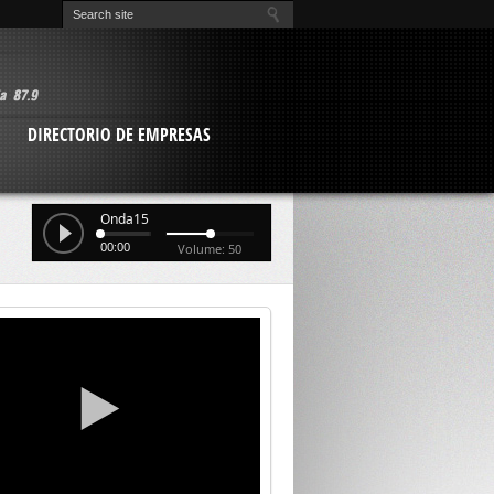
O
DIRECTORIO DE EMPRESAS
Onda15
00:00
Volume: 50