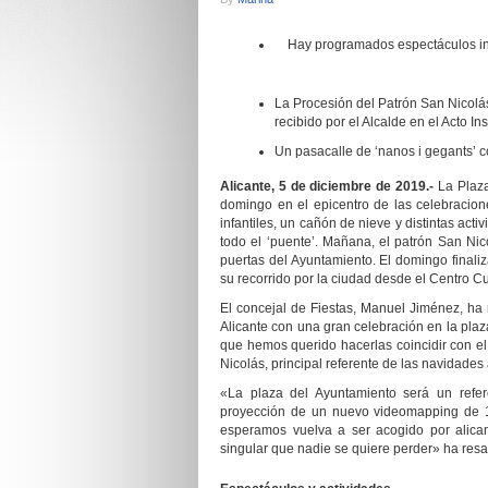
Hay programados espectáculos infa
La Procesión del Patrón San Nicolás
recibido por el Alcalde en el Acto Ins
Un pasacalle de ‘nanos i gegants’ co
Alicante, 5 de diciembre de 2019.-
La Plaz
domingo en el epicentro de las celebracion
infantiles, un cañón de nieve y distintas ac
todo el ‘puente’. Mañana, el patrón San Nic
puertas del Ayuntamiento. El domingo finaliza
su recorrido por la ciudad desde el Centro Cu
El concejal de Fiestas, Manuel Jiménez, ha
Alicante con una gran celebración en la pla
que hemos querido hacerlas coincidir con el
Nicolás, principal referente de las navidades 
«La plaza del Ayuntamiento será un refe
proyección de un nuevo videomapping de 15
esperamos vuelva a ser acogido por alican
singular que nadie se quiere perder» ha res