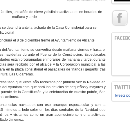
ntiles, un cañón de nieve y distintas actividades en horarios de
mañana y tarde
 se detendrá ante la fachada de la Casa Consistorial para ser
titucional
FACEB
ncluirá el 8 de diciembre frente al Ayuntamiento de Alicante
a del Ayuntamiento se convertirá desde mañana viernes y hasta el
es navideñas durante el Puente de la Constitución. Espectáculos
tividades están programadas en horarios de mañana y tarde, durante
olás será recibido por el alcalde y la Corporación municipal a las
rá en la plaza consistorial el pasacalles de ‘nanos i gegants’ tras
ltural Las Cigarreras.
 resaltado que «este año recibimos por primera vez la Navidad en
TWITT
za del Ayuntamiento que hará las delicias de pequeños y mayores y
 puente de la Constitución y la celebración de nuestro patrón, San
Tweets p
alicantinas».
rente estas navidades con ese arranque espectacular y con la
 minutos a todo color en los días centrales de la Navidad que
tinos y visitantes como un gran acontecimiento y una actividad
altado Jimémez.