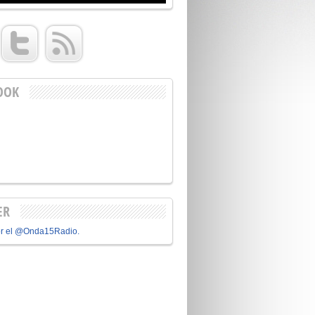
OOK
ER
or el @Onda15Radio.