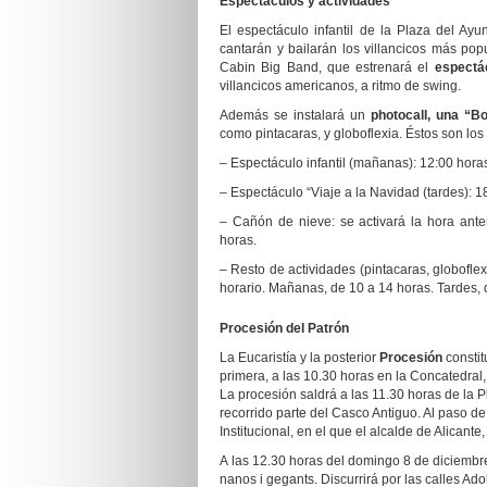
Espectáculos y actividades
El espectáculo infantil de la Plaza del Ay
cantarán y bailarán los villancicos más pop
Cabin Big Band, que estrenará el
espectá
villancicos americanos, a ritmo de swing.
Además se instalará un
photocall, una “B
como pintacaras, y globoflexia. Éstos son los 
–
Espectáculo infantil (mañanas): 12:00 hora
– Espectáculo “Viaje a la Navidad (tardes): 1
– Cañón de nieve: se activará la hora ant
horas.
– Resto de actividades (pintacaras, globoflex
horario. Mañanas, de 10 a 14 horas. Tardes, 
Procesión del Patrón
La Eucaristía y la posterior
Procesión
constit
primera, a las 10.30 horas en la Concatedral,
La procesión saldrá a las 11.30 horas de la
recorrido parte del Casco Antiguo. Al paso de
Institucional, en el que el alcalde de Alicant
A las 12.30 horas del domingo 8 de diciembre
nanos i gegants. Discurrirá por las calles Ado