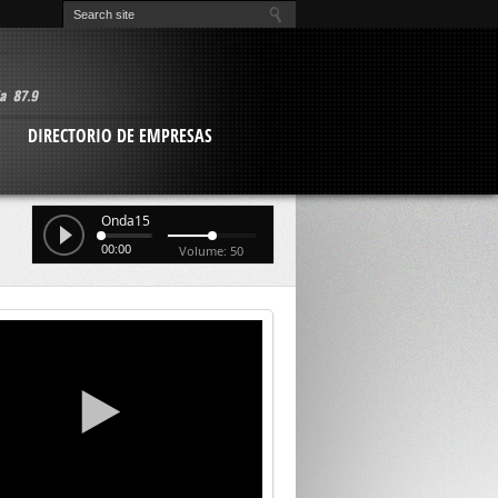
O
DIRECTORIO DE EMPRESAS
Onda15
00:00
Volume: 50