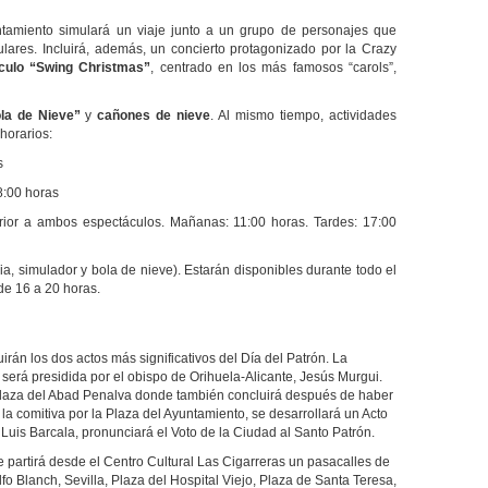
untamiento simulará un viaje junto a un grupo de personajes que
ulares. Incluirá, además, un concierto protagonizado por la Crazy
culo “Swing Christmas”
, centrado en los más famosos “carols”,
ola de Nieve”
y
cañones de nieve
. Al mismo tiempo, actividades
horarios:
s
8:00 horas
erior a ambos espectáculos. Mañanas: 11:00 horas. Tardes: 17:00
ia, simulador y bola de nieve). Estarán disponibles durante todo el
de 16 a 20 horas.
uir
án los dos actos más significativos del Día del Patrón. La
 será presidida por el obispo de Orihuela-Alicante, Jesús Murgui.
 Plaza del Abad Penalva donde también concluirá después de haber
 la comitiva por la Plaza del Ayuntamiento, se desarrollará un Acto
e, Luis Barcala, pronunciará el Voto de la Ciudad al Santo Patrón.
 partirá desde el Centro Cultural Las Cigarreras un pasacalles de
lfo Blanch, Sevilla, Plaza del Hospital Viejo, Plaza de Santa Teresa,