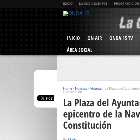
INICIO
LA ONDA EVENTOS
PROGRAMACIÓN
INICIO
ON AIR
ONDA 15 TV
ÁREA SOCIAL
Home
/
Noticias
/
Alicante
/
La Plaza del Ayuntamien
Constitución
La Plaza del Ayunta
epicentro de la Nav
Constitución
By
Marina