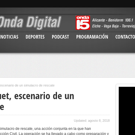
NOTICIAS
DEPORTES
PODCAST
PROGRAMACIÓN
CONTACT
 escenario de un simulacro de rescate
uet, escenario de un
te
Updated: agosto 8, 2018
 simulacro de rescate, una acción conjunta en la que han
ección Civil. La operación se ha llevado a cabo como preparación y