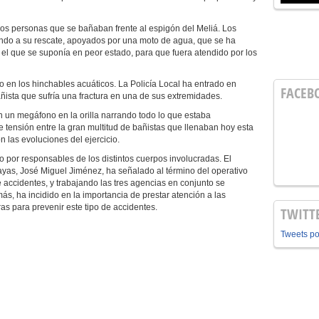
os personas que se bañaban frente al espigón del Meliá. Los
ndo a su rescate, apoyados por una moto de agua, que se ha
s, el que se suponía en peor estado, para que fuera atendido por los
do en los hinchables acuáticos. La Policía Local ha entrado en
FACEB
ñista que sufría una fractura en una de sus extremidades.
 un megáfono en la orilla narrando todo lo que estaba
de tensión entre la gran multitud de bañistas que llenaban hoy esta
 las evoluciones del ejercicio.
 por responsables de los distintos cuerpos involucradas. El
ayas, José Miguel Jiménez, ha señalado al término del operativo
 accidentes, y trabajando las tres agencias en conjunto se
más, ha incidido en la importancia de prestar atención a las
ras para prevenir este tipo de accidentes.
TWITT
Tweets p