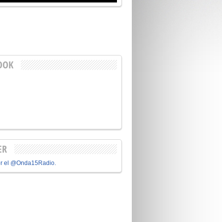
OOK
ER
or el @Onda15Radio.