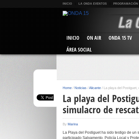
INICIO
LA ONDA EVENTOS
PROGRAMACIÓN
INICIO
ON AIR
ONDA 15 TV
ÁREA SOCIAL
Home
/
Noticias
/
Alicante
/
La playa del Postiguet,
La playa del Postig
simulacro de resca
By
Marina
La Playa del Postiguet ha sido testigo de un
participado Salvamento, Policía Local y Prot