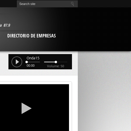
O
DIRECTORIO DE EMPRESAS
Onda15
00:00
Volume: 50