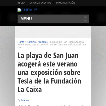
INICIO
LA ONDA EVENTOS
PROGRAMACIÓN
MENU
Home
/
Noticias
/
Alicante
/
La playa de San Juan acogerá
este verano una exposición sobre Tesla de la Fundación La
Caixa
La playa de San Juan
acogerá este verano
una exposición sobre
Tesla de la Fundación
La Caixa
By
Marina