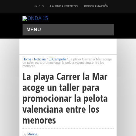
INICIO
LA ONDA EVENTOS
PROGRAMACIÓN
MENU
Home
/
Noticias
/
El Campello
/
La playa Carrer la Mar acoge
un taller para promocionar la pelota valenciana entre los
menores
La playa Carrer la Mar
acoge un taller para
promocionar la pelota
valenciana entre los
menores
By
Marina