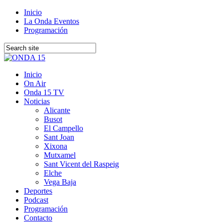
Inicio
La Onda Eventos
Programación
Inicio
On Air
Onda 15 TV
Noticias
Alicante
Busot
El Campello
Sant Joan
Xixona
Mutxamel
Sant Vicent del Raspeig
Elche
Vega Baja
Deportes
Podcast
Programación
Contacto