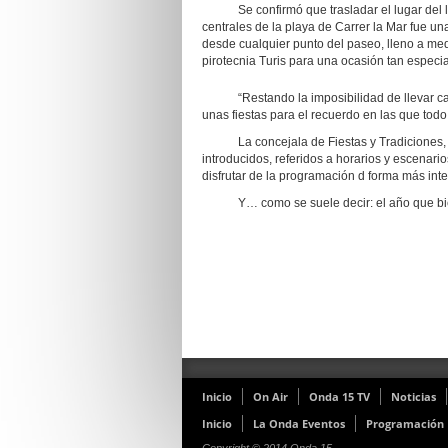
Se confirmó que trasladar el lugar del lan
centrales de la playa de Carrer la Mar fue un
desde cualquier punto del paseo, lleno a me
pirotecnia Turis para una ocasión tan especia
“Restando la imposibilidad de llevar cabo 
unas fiestas para el recuerdo en las que todo
La concejala de Fiestas y Tradiciones, Ma
introducidos, referidos a horarios y escenar
disfrutar de la programación d forma más inte
Y… como se suele decir: el año que bien
Inicio
On Air
Onda 15 TV
Noticias
Inicio
La Onda Eventos
Programación