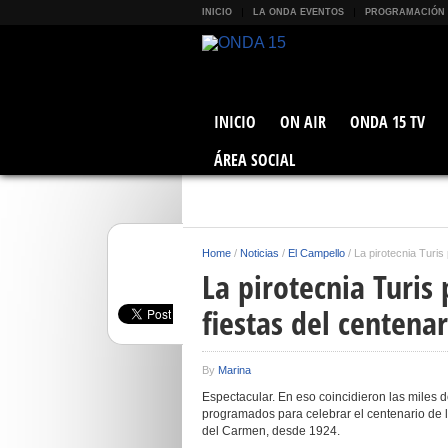
INICIO
LA ONDA EVENTOS
PROGRAMACIÓN
INICIO
ON AIR
ONDA 15 TV
ÁREA SOCIAL
Home
/
Noticias
/
El Campello
/
La pirotecnia Turis 
La pirotecnia Turis 
fiestas del centenar
By
Marina
Espectacular. En eso coincidieron las miles 
programados para celebrar el centenario de l
del Carmen, desde 1924.