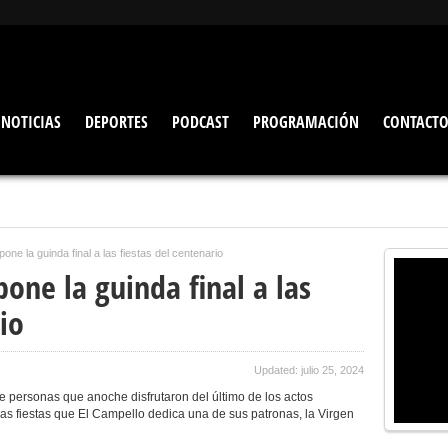
NOTICIAS
DEPORTES
PODCAST
PROGRAMACIÓN
CONTACT
pone la guinda final a las fiestas del centenario
pone la guinda final a las
io
Updated: julio 25, 2024
de personas que anoche disfrutaron del último de los actos
as fiestas que El Campello dedica una de sus patronas, la Virgen