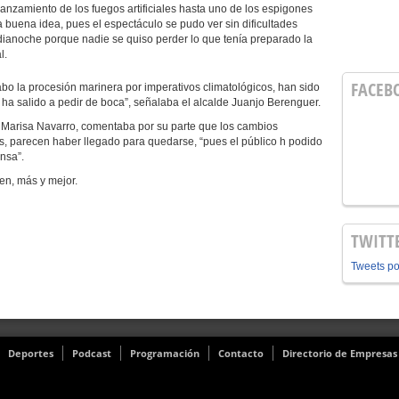
zamiento de los fuegos artificiales hasta uno de los espigones
a buena idea, pues el espectáculo se pudo ver sin dificultades
dianoche porque nadie se quiso perder lo que tenía preparado la
l.
FACEB
la procesión marinera por imperativos climatológicos, han sido
 ha salido a pedir de boca”, señalaba el alcalde Juanjo Berenguer.
risa Navarro, comentaba por su parte que los cambios
ios, parecen haber llegado para quedarse, “pues el público h podido
nsa”.
, más y mejor.
TWITT
Tweets p
Deportes
Podcast
Programación
Contacto
Directorio de Empresas