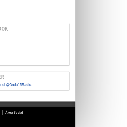
OOK
ER
or el @Onda15Radio.
Área Social