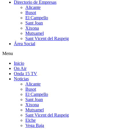
Directorio de Empresas
Alicante
Busot
El Campello
Sant Joan
Xixona
Mutxamel
Sant Vicent del Raspeig
Área Social
Menu
Inicio
On Air
Onda 15 TV
Noticias
Alicante
Busot
El Campello
Sant Joan
Xixona
Mutxamel
Sant Vicent del Raspeig
Elche
Vega Baja