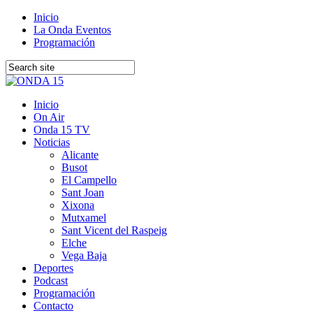
Inicio
La Onda Eventos
Programación
Inicio
On Air
Onda 15 TV
Noticias
Alicante
Busot
El Campello
Sant Joan
Xixona
Mutxamel
Sant Vicent del Raspeig
Elche
Vega Baja
Deportes
Podcast
Programación
Contacto