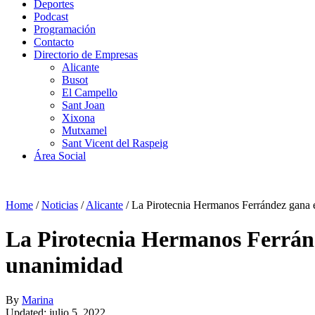
Deportes
Podcast
Programación
Contacto
Directorio de Empresas
Alicante
Busot
El Campello
Sant Joan
Xixona
Mutxamel
Sant Vicent del Raspeig
Área Social
Home
/
Noticias
/
Alicante
/
La Pirotecnia Hermanos Ferrández gana el
La Pirotecnia Hermanos Ferrández
unanimidad
By
Marina
Updated: julio 5, 2022