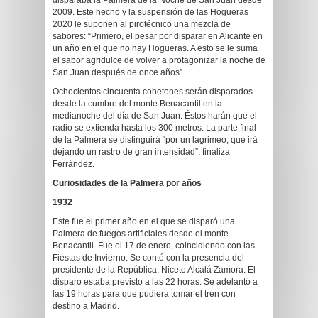
disparaba la Palmera de la Noche de San Juan desde
2009. Este hecho y la suspensión de las Hogueras
2020 le suponen al pirotécnico una mezcla de
sabores: “Primero, el pesar por disparar en Alicante en
un año en el que no hay Hogueras. A esto se le suma
el sabor agridulce de volver a protagonizar la noche de
San Juan después de once años”.
Ochocientos cincuenta cohetones serán disparados
desde la cumbre del monte Benacantil en la
medianoche del día de San Juan. Éstos harán que el
radio se extienda hasta los 300 metros. La parte final
de la Palmera se distinguirá “por un lagrimeo, que irá
dejando un rastro de gran intensidad”, finaliza
Ferrández.
Curiosidades de la Palmera por años
1932
Este fue el primer año en el que se disparó una
Palmera de fuegos artificiales desde el monte
Benacantil. Fue el 17 de enero, coincidiendo con las
Fiestas de Invierno. Se contó con la presencia del
presidente de la República, Niceto Alcalá Zamora. El
disparo estaba previsto a las 22 horas. Se adelantó a
las 19 horas para que pudiera tomar el tren con
destino a Madrid.