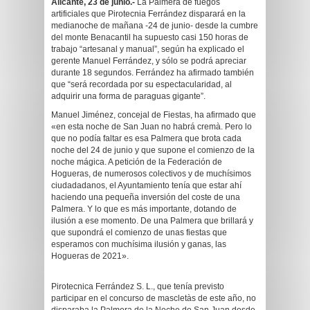
Alicante, 23 de junio.-
La Palmera de fuegos
artificiales que Pirotecnia Ferrández disparará en la
medianoche de mañana -24 de junio- desde la cumbre
del monte Benacantil ha supuesto casi 150 horas de
trabajo “artesanal y manual”, según ha explicado el
gerente Manuel Ferrández, y sólo se podrá apreciar
durante 18 segundos. Ferrández ha afirmado también
que “será recordada por su espectacularidad, al
adquirir una forma de paraguas gigante”.
Manuel Jiménez, concejal de Fiestas, ha afirmado que
«en esta noche de San Juan no habrá cremà. Pero lo
que no podía faltar es esa Palmera que brota cada
noche del 24 de junio y que supone el comienzo de la
noche mágica. A petición de la Federación de
Hogueras, de numerosos colectivos y de muchísimos
ciudadadanos, el Ayuntamiento tenía que estar ahí
haciendo una pequeña inversión del coste de una
Palmera. Y lo que es más importante, dotando de
ilusión a ese momento. De una Palmera que brillará y
que supondrá el comienzo de unas fiestas que
esperamos con muchísima ilusión y ganas, las
Hogueras de 2021».
Pirotecnica Ferrández S. L., que tenía previsto
participar en el concurso de mascletàs de este año, no