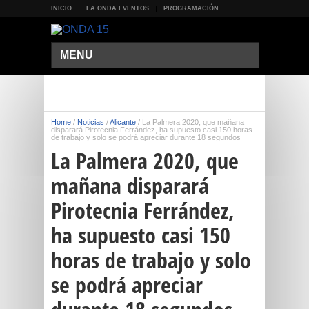
INICIO
LA ONDA EVENTOS
PROGRAMACIÓN
MENU
Home
/
Noticias
/
Alicante
/
La Palmera 2020, que mañana
disparará Pirotecnia Ferrández, ha supuesto casi 150 horas
de trabajo y solo se podrá apreciar durante 18 segundos
La Palmera 2020, que
mañana disparará
Pirotecnia Ferrández,
ha supuesto casi 150
horas de trabajo y solo
se podrá apreciar