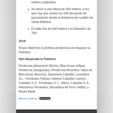
metros cuadrados
Se elevó a una altura de 200 metros, a los
que hay que sumar los 166 del punto de
lanzamiento desde la fortaleza del castillo de
Santa Bárbara
El radio fue de 400 metros y el diámetro, de
700
2019
Reyes Martí fue la primera pirotécnica en disparar la
Palmera
Han disparado la Palmera
Pirotecnia Albarranch (Elche), Blas Aznar (Altea),
Pirotecnia Zaragozana, Pirotecnia Alicantina. Hijos de
Blas Aznar, Brunchú, Zamorano Caballer, Levantina
S.L., Ferrández Felices, Antonio Caballer Llorens,
Caballer S. A., Ferrández S. L., Altura, Caballer S. A.,
Hermanos Ferrández, Alacantina de Focs i Artifici, y
Reyes Martí.
Manuel Jiménez
Descarga