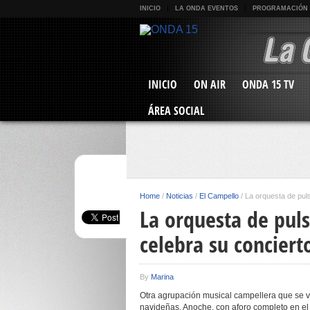
INICIO
LA ONDA EVENTOS
PROGRAMACIÓN
INICIO
ON AIR
ONDA 15 TV
ÁREA SOCIAL
Home
/
Noticias
/
El Campello
/
La orquesta de puls
La orquesta de pul
celebra su concier
By
Marina
Otra agrupación musical campellera que se vi
navideñas. Anoche, con aforo completo en el 