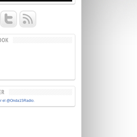
OOK
ER
or el @Onda15Radio.