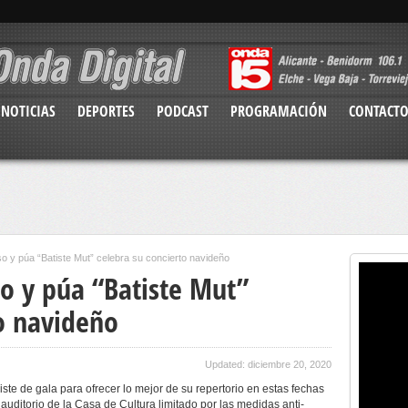
NOTICIAS
DEPORTES
PODCAST
PROGRAMACIÓN
CONTACT
o y púa “Batiste Mut” celebra su concierto navideño
so y púa “Batiste Mut”
to navideño
Updated: diciembre 20, 2020
ste de gala para ofrecer lo mejor de su repertorio en estas fechas
auditorio de la Casa de Cultura limitado por las medidas anti-