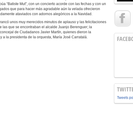
 púa “Batiste Mut”, con un concierto acorde con las fechas y con un
gados que para hacer más agradable aún la velada ofrecieron
adamente ataviados con adornos alegóricos a la Navidad.
có unos muy merecidos minutos de aplauso y las felicitaciones
re las que se encontraban el alcalde Juanjo Berenguer; la
 concejal de Ciudadanos Javier Martín, quienes dieron la
FACEB
y a la presidenta de la orquesta, María José Carratalá.
TWITT
Tweets p