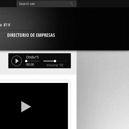
O
DIRECTORIO DE EMPRESAS
Onda15
00:00
Volume: 50