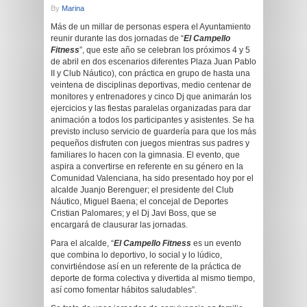
By
Marina
Más de un millar de personas espera el Ayuntamiento
reunir durante las dos jornadas de “
El Campello
Fitness
”, que este año se celebran los próximos 4 y 5
de abril en dos escenarios diferentes Plaza Juan Pablo
II y Club Náutico), con práctica en grupo de hasta una
veintena de disciplinas deportivas, medio centenar de
monitores y entrenadores y cinco Dj que animarán los
ejercicios y las fiestas paralelas organizadas para dar
animación a todos los participantes y asistentes. Se ha
previsto incluso servicio de guardería para que los más
pequeños disfruten con juegos mientras sus padres y
familiares lo hacen con la gimnasia. El evento, que
aspira a convertirse en referente en su género en la
Comunidad Valenciana, ha sido presentado hoy por el
alcalde Juanjo Berenguer; el presidente del Club
Náutico, Miguel Baena; el concejal de Deportes
Cristian Palomares; y el Dj Javi Boss, que se
encargará de clausurar las jornadas.
Para el alcalde, “
El Campello Fitness
es un evento
que combina lo deportivo, lo social y lo lúdico,
convirtiéndose así en un referente de la práctica de
deporte de forma colectiva y divertida al mismo tiempo,
así como fomentar hábitos saludables”.