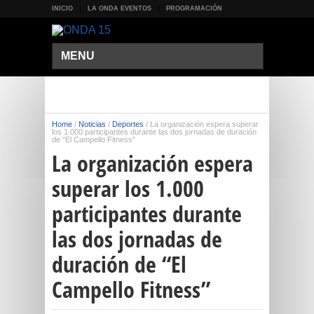
INICIO
LA ONDA EVENTOS
PROGRAMACIÓN
MENU
Home
/
Noticias
/
Deportes
/
La organización espera superar
los 1.000 participantes durante las dos jornadas de duración
de “El Campello Fitness”
La organización espera
superar los 1.000
participantes durante
las dos jornadas de
duración de “El
Campello Fitness”