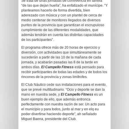
Se trata de unas jornadas de convivencia en familia
“de las que dejan huella”, ha enfatizado el munícipe. “Y
planteamos hacerlo de forma divertida, bien
aderezado con música y con un plantel de cerca de
medio centenar de monitores llegados de diversos
puntos de la provincia que garantizan el escrupuloso
cumplimiento de las diferentes modalidades, que
además tendrán en cuenta las distintas capacidades
de los participantes”.
El programa ofrece más de 20 horas de ejercicio y
diversión, con actividades que simultáneamente se
sucederán a partir de las 10 de la mañana de cada
jornada, y acabarán pasadas las 8 de la tarde en
ambos días.
El Campello Fitness
está pensado para
recibir participantes de todas las edades y de todos los
rincones de la provincia y zonas limítrofes.
El Club Náutico cede sus instalaciones para el evento,
que se prevé multitudinario. “Ocio y deporte se dan la
mano en nuestra sede, y
El Campello Fitness
es un
buen ejemplo de ello, que además entronca
perfectamente con nuestra razón de ser. Un acto para
el municipio y para todos, junto al mar y en elq eu
poder divertirse haciendo deporte”, ah señalado
Miguel Baena, presidente del Club.