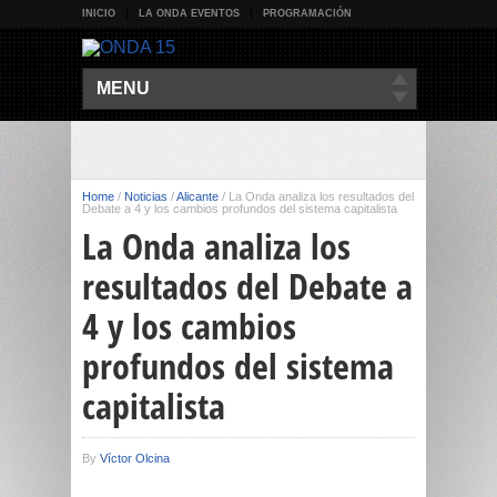
INICIO
LA ONDA EVENTOS
PROGRAMACIÓN
MENU
Home
/
Noticias
/
Alicante
/
La Onda analiza los resultados del
Debate a 4 y los cambios profundos del sistema capitalista
La Onda analiza los
resultados del Debate a
4 y los cambios
profundos del sistema
capitalista
By
Víctor Olcina