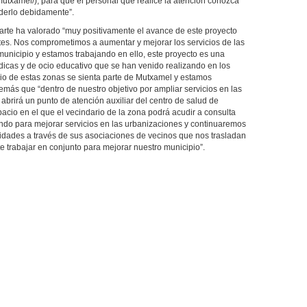
utxamel/), para que el personal que realice la atención conozca
derlo debidamente”.
parte ha valorado “muy positivamente el avance de este proyecto
tes. Nos comprometimos a aumentar y mejorar los servicios de las
unicipio y estamos trabajando en ello, este proyecto es una
údicas y de ocio educativo que se han venido realizando en los
rio de estas zonas se sienta parte de Mutxamel y estamos
más que “dentro de nuestro objetivo por ampliar servicios en las
brirá un punto de atención auxiliar del centro de salud de
cio en el que el vecindario de la zona podrá acudir a consulta
ando para mejorar servicios en las urbanizaciones y continuaremos
idades a través de sus asociaciones de vecinos que nos trasladan
e trabajar en conjunto para mejorar nuestro municipio”.