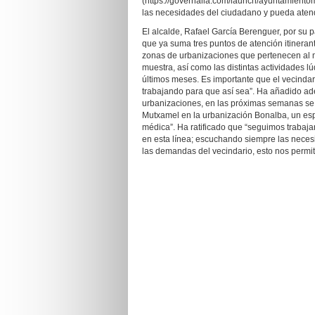
(https://governalia.com/launch/ayuntamientom
las necesidades del ciudadano y pueda aten
El alcalde, Rafael García Berenguer, por su 
que ya suma tres puntos de atención itineran
zonas de urbanizaciones que pertenecen al m
muestra, así como las distintas actividades l
últimos meses. Es importante que el vecinda
trabajando para que así sea”. Ha añadido ade
urbanizaciones, en las próximas semanas se a
Mutxamel en la urbanización Bonalba, un espa
médica”. Ha ratificado que “seguimos trabaj
en esta línea; escuchando siempre las neces
las demandas del vecindario, esto nos permit