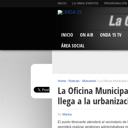
INICIO
LA ONDA EVENTOS
PROGRAMACIÓN
INICIO
ON AIR
ONDA 15 TV
ÁREA SOCIAL
Home
/
Noticias
/
Mutxamel
/
La Oficina Municipal 
La Oficina Municip
llega a la urbaniza
By
Marina
El punto itinerante atenderá al vecindario de
permitirá realizar gestiones administrativas 