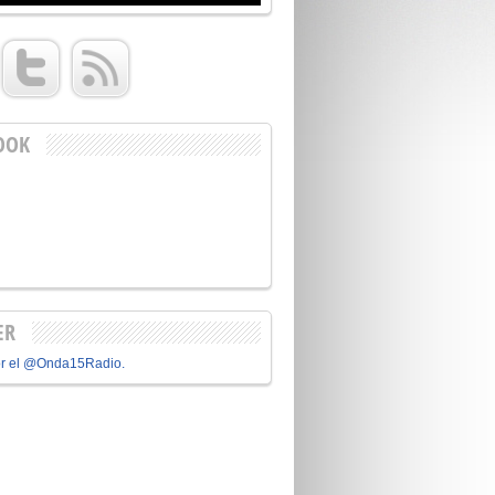
OOK
ER
or el @Onda15Radio.