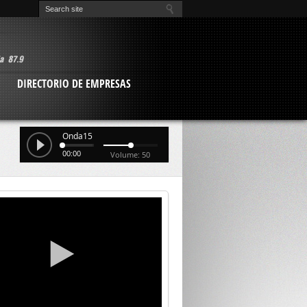
O
DIRECTORIO DE EMPRESAS
Onda15
00:00
Volume: 50