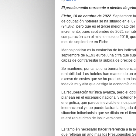
El precio medio retrocede a niveles de pri
Elche, 18 de octubre de 2022
.
Septiembre ha 
de ocupación hotelera se ha situado en el 87
(94,8%), pero que es el tercer mejor dato del
incremento, pues septiembre de 2021 se hubo
comparación con el mismo mes de 2019, que f
mes de septiembre en Elche.
Menos positiva es la evolución de los indicad
septiembre de 61,93 euros, una cifra que su
capaz de contrarrestar la subida de precios 
Se mantiene, por tanto, una buena tendencia 
rentabilidad. Los hoteles han mantenido un el
exceso de costes que se ha producido en los s
todavía muy alta que castiga la economía del 
La recuperación turística avanza, pero el o
planean en el escenario nacional y exterior. 
energética, que parece inevitable en los pa
internacional y que puede lastrar la llegada 
situación inflacionista que se dilata en el t
ralentizan el ritmo de las inversiones.
Es también necesario hacer referencia a la ne
que reflejan un año más los Presupuestos Gene