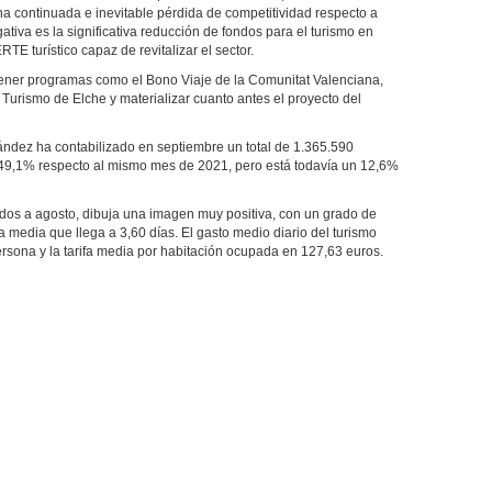
na continuada e inevitable pérdida de competitividad respecto a
ativa es la significativa reducción de fondos para el turismo en
TE turístico capaz de revitalizar el sector.
tener programas como el Bono Viaje de la Comunitat Valenciana,
 Turismo de Elche y materializar cuanto antes el proyecto del
ández ha contabilizado en septiembre un total de 1.365.590
 49,1% respecto al mismo mes de 2021, pero está todavía un 12,6%
eridos a agosto, dibuja una imagen muy positiva, con un grado de
 media que llega a 3,60 días. El gasto medio diario del turismo
ersona y la tarifa media por habitación ocupada en 127,63 euros.