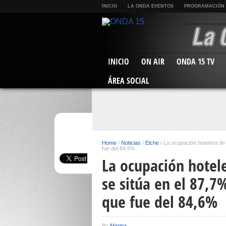
INICIO
LA ONDA EVENTOS
PROGRAMACIÓN
INICIO
ON AIR
ONDA 15 TV
ÁREA SOCIAL
Home
/
Noticias
/
Elche
/
La ocupación hotelera de 
fue del 84,6%
La ocupación hotel
se sitúa en el 87,7%
que fue del 84,6%
By
Marina