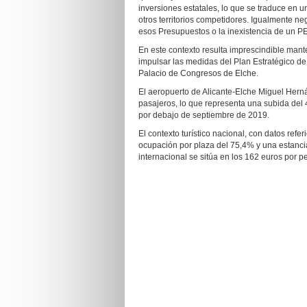
inversiones estatales, lo que se traduce en u
otros territorios competidores. Igualmente neg
esos Presupuestos o la inexistencia de un PER
En este contexto resulta imprescindible man
impulsar las medidas del Plan Estratégico de
Palacio de Congresos de Elche.
El aeropuerto de Alicante-Elche Miguel Hern
pasajeros, lo que representa una subida del
por debajo de septiembre de 2019.
El contexto turístico nacional, con datos ref
ocupación por plaza del 75,4% y una estancia
internacional se sitúa en los 162 euros por p