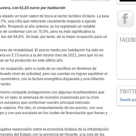
mavera, con 61,83 euros por habitación
dejado un buen sabor de boca al sector turístico ilicitano. La tasa
,7%, una cifra que retrocede claramente respecto a agosto
 año. Respecto al año anterior, se ha registrado un notable
 de conformar con un 75,5%, pero es más significativa la
ue del 84,6%. Se trata, por tanto, de la mejor ocupación para un
FACEB
ores de rentabilidad. El precio medio por habitación ha sido en
pera en 5,73 euros a la del mismo mes de 2021, pero que no es
que se ha producido en este último año.
en ocupación, pero a costa de un sacrificio en términos de
evado nivel de actividad, pero las cuentas no logran equilibrar el
uministros, con la factura energética disparada y una inflación
sector.
TWITT
ptimismo comparte protagonismo con algunas incertidumbres que
Por un lado, la amenaza de recesión ocasionada por la crisis
Tweets p
íses europeos que conforman nuestro principal mercado
de viajeros. Por otro, el comportamiento de los precios, con una
iempo y con una escalada en los costes de financiación que frenan y
gativa repercusión sobre la economía ilicitana de la infradotación
rales del Estado con la provincia de Alicante, a la cola de las