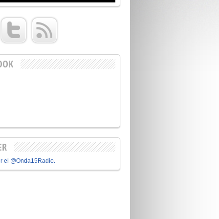
OOK
ER
or el @Onda15Radio.