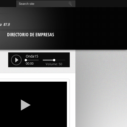
O
DIRECTORIO DE EMPRESAS
Onda15
00:00
Volume: 50