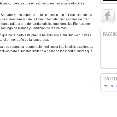
técnico, mientras que el resto también han alcanzado cifras
a Semana Santa, algunos de los cuales, como la Procesión de las
 de interés turístico de la Comunitat Valenciana y otros de gran
, han atraído a una demanda turística que identifica Elche como
lar Domingo de Ramos y Bendición de las Palmas.
FACEB
 que ha reinado este puente ha animado a multitud de turistas a
arse el primer baño de la temporada.
va que supone la recuperación del sector tras la crisis ocasionada
tivas para el turismo ilicitano a pesar de las incertidumbres que
TWITT
Tweets p