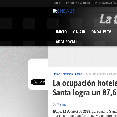
INICIO
LA ONDA EVENTOS
PROGRAMACIÓN
INICIO
ON AIR
ONDA 15 TV
ÁREA SOCIAL
Home
/
Noticias
/
Elche
/
La ocupación hotelera d
La ocupación hotel
Santa logra un 87,
By
Marina
Elche, 11 de abril de 2023
.
La Semana Santa h
una tasa de ocupación del 87,6% de forma c