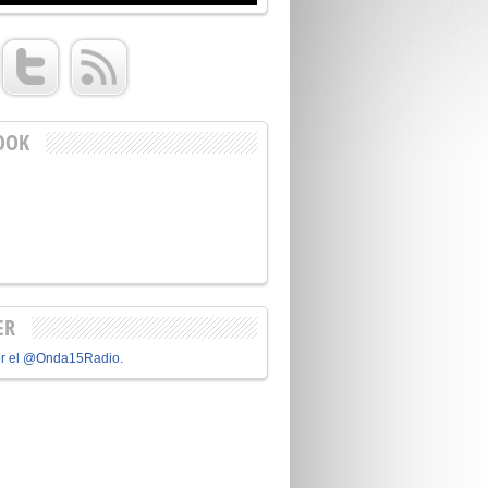
OOK
ER
or el @Onda15Radio.