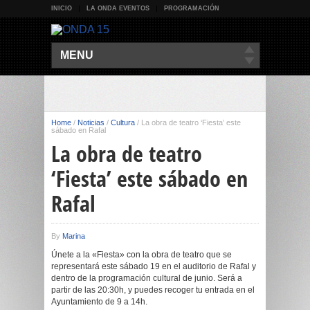
INICIO
LA ONDA EVENTOS
PROGRAMACIÓN
MENU
Home
/
Noticias
/
Cultura
/
La obra de teatro ‘Fiesta’ este
sábado en Rafal
La obra de teatro
‘Fiesta’ este sábado en
Rafal
By
Marina
Únete a la «Fiesta» con la obra de teatro que se
representará este sábado 19 en el auditorio de Rafal y
dentro de la programación cultural de junio. Será a
partir de las 20:30h, y puedes recoger tu entrada en el
Ayuntamiento de 9 a 14h.