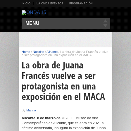
INICIO
LA ONDA EVENTOS
PROGRAMACIÓN
MENU
Home
/
Noticias
/
Alicante
/
La obra de Juana Francés vuelve
a ser protagonista en una exposición en el MACA
La obra de Juana
Francés vuelve a ser
protagonista en una
exposición en el MACA
By
Marina
Alicante,
8
de
marzo
de 2020.
El Museo de Arte
Contemporáneo de Alicante, que celebra en 2021 su
décimo aniversario, inaugura la exposición de Juana