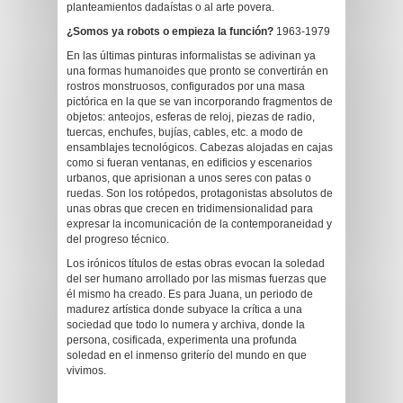
planteamientos dadaístas o al arte povera.
¿Somos ya robots o empieza la función?
1963-1979
En las últimas pinturas informalistas se adivinan ya
una formas humanoides que pronto se convertirán en
rostros monstruosos, configurados por una masa
pictórica en la que se van incorporando fragmentos de
objetos: anteojos, esferas de reloj, piezas de radio,
tuercas, enchufes, bujías, cables, etc. a modo de
ensamblajes tecnológicos. Cabezas alojadas en cajas
como si fueran ventanas, en edificios y escenarios
urbanos, que aprisionan a unos seres con patas o
ruedas. Son los rotópedos, protagonistas absolutos de
unas obras que crecen en tridimensionalidad para
expresar la incomunicación de la contemporaneidad y
del progreso técnico.
Los irónicos títulos de estas obras evocan la soledad
del ser humano arrollado por las mismas fuerzas que
él mismo ha creado. Es para Juana, un periodo de
madurez artística donde subyace la crítica a una
sociedad que todo lo numera y archiva, donde la
persona, cosificada, experimenta una profunda
soledad en el inmenso griterío del mundo en que
vivimos.