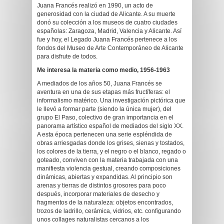
Juana Francés realizó en 1990, un acto de
generosidad con la ciudad de Alicante. A su muerte
donó su colección a los museos de cuatro ciudades
españolas: Zaragoza, Madrid, Valencia y Alicante. Así
fue y hoy, el Legado Juana Francés pertenece a los
fondos del Museo de Arte Contemporáneo de Alicante
para disfrute de todos.
Me interesa la materia como medio, 1956-1963
A mediados de los años 50, Juana Francés se
aventura en una de sus etapas más fructíferas: el
informalismo matérico. Una investigación pictórica que
le llevó a formar parte (siendo la única mujer), del
grupo El Paso, colectivo de gran importancia en el
panorama artístico español de mediados del siglo XX.
A esta época pertenecen una serie espléndida de
obras arriesgadas donde los grises, sienas y tostados,
los colores de la tierra, y el negro o el blanco, regado o
goteado, conviven con la materia trabajada con una
manifiesta violencia gestual, creando composiciones
dinámicas, abiertas y expandidas. Al principio son
arenas y tierras de distintos grosores para poco
después, incorporar materiales de desecho y
fragmentos de la naturaleza: objetos encontrados,
trozos de ladrillo, cerámica, vidrios, etc. configurando
unos collages naturalistas cercanos a los