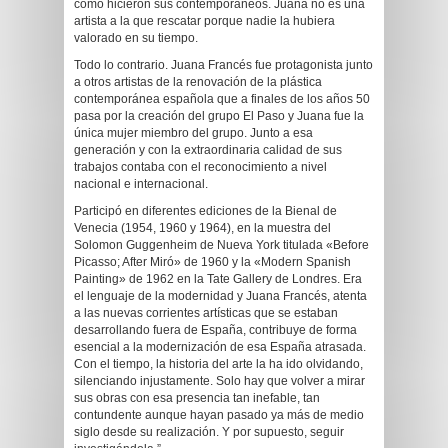
como hicieron sus contemporáneos. Juana no es una
artista a la que rescatar porque nadie la hubiera
valorado en su tiempo.
Todo lo contrario. Juana Francés fue protagonista junto
a otros artistas de la renovación de la plástica
contemporánea española que a finales de los años 50
pasa por la creación del grupo El Paso y Juana fue la
única mujer miembro del grupo. Junto a esa
generación y con la extraordinaria calidad de sus
trabajos contaba con el reconocimiento a nivel
nacional e internacional.
Participó en diferentes ediciones de la Bienal de
Venecia (1954, 1960 y 1964), en la muestra del
Solomon Guggenheim de Nueva York titulada «Before
Picasso; After Miró» de 1960 y la «Modern Spanish
Painting» de 1962 en la Tate Gallery de Londres. Era
el lenguaje de la modernidad y Juana Francés, atenta
a las nuevas corrientes artísticas que se estaban
desarrollando fuera de España, contribuye de forma
esencial a la modernización de esa España atrasada.
Con el tiempo, la historia del arte la ha ido olvidando,
silenciando injustamente. Solo hay que volver a mirar
sus obras con esa presencia tan inefable, tan
contundente aunque hayan pasado ya más de medio
siglo desde su realización. Y por supuesto, seguir