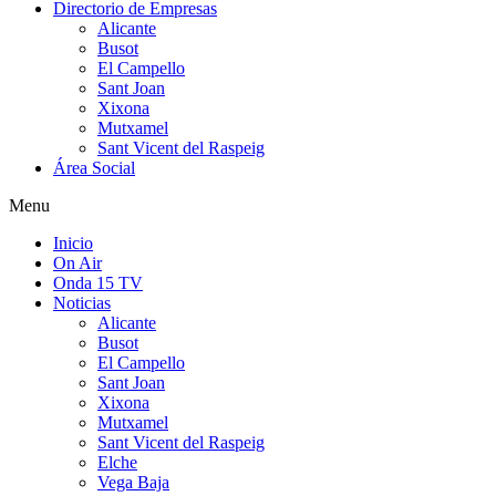
Directorio de Empresas
Alicante
Busot
El Campello
Sant Joan
Xixona
Mutxamel
Sant Vicent del Raspeig
Área Social
Menu
Inicio
On Air
Onda 15 TV
Noticias
Alicante
Busot
El Campello
Sant Joan
Xixona
Mutxamel
Sant Vicent del Raspeig
Elche
Vega Baja