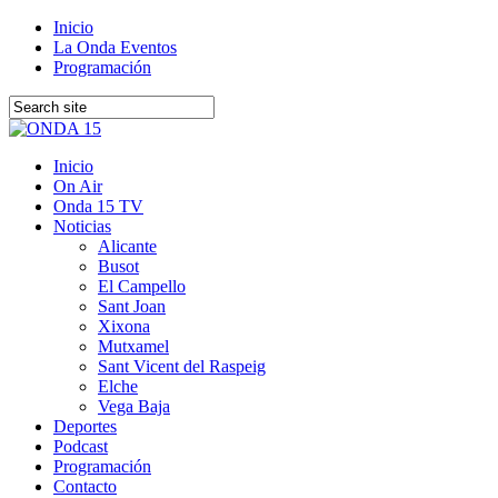
Inicio
La Onda Eventos
Programación
Inicio
On Air
Onda 15 TV
Noticias
Alicante
Busot
El Campello
Sant Joan
Xixona
Mutxamel
Sant Vicent del Raspeig
Elche
Vega Baja
Deportes
Podcast
Programación
Contacto