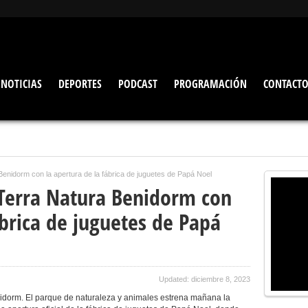
NOTICIAS
DEPORTES
PODCAST
PROGRAMACIÓN
CONTACT
Benidorm con la apertura de la fábrica de juguetes de Papá Noel
 Terra Natura Benidorm con
ábrica de juguetes de Papá
Updated: diciembre 8, 2023
idorm. El parque de naturaleza y animales estrena mañana la