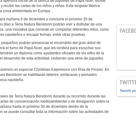
 apertura oficial de la fábrica de juguetes de Papá Noel, donde
 recibir las cartas de los niños y niñas. Esta singular fábrica
en la zona ambientada en Europa.
cará mañana 6 de diciembre y concluirá el próximo 30 de
s días a Terra Natura Benidorm podrán vivir y disfrutar de una
FACEB
e, una iniciativa que consiste en completar diferentes retos, como
nes navideños o encajar formas, entre otras pruebas.
os pequeños podrán presenciar el encendido del gran árbol de
erá el turno de Papá Noel, que les recibirá para escuchar sus
btendrán un diploma como ayudantes oficiales de los elfos de la
 desarrollo de esta actividad, cediendo una serie de juguetes.
raremos un especial Christmas Experience con Elsa de Frozen. En
ra Benidorm se habilitarán talleres, pintacaras y peinados
poca navideña.
TWITT
Tweets p
nimales de Terra Natura Benidorm durante su recorrido durante las
rlas de concienciación medioambiental y de divulgación sobre la
mañana hasta el próximo 30 de diciembre dentro de la
 se puede consultar toda la información sobre las actividades de