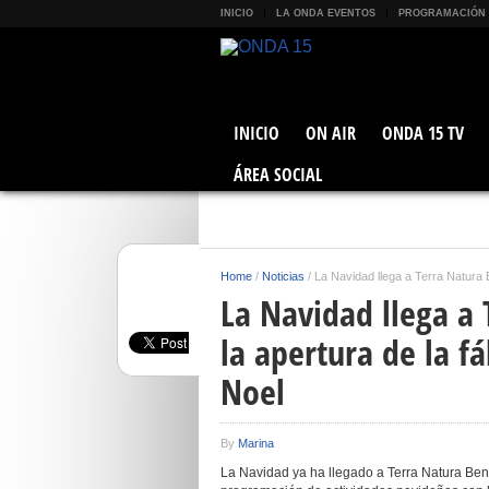
INICIO
LA ONDA EVENTOS
PROGRAMACIÓN
INICIO
ON AIR
ONDA 15 TV
ÁREA SOCIAL
Home
/
Noticias
/
La Navidad llega a Terra Natura 
La Navidad llega a
la apertura de la f
Noel
By
Marina
La Navidad ya ha llegado a Terra Natura Ben