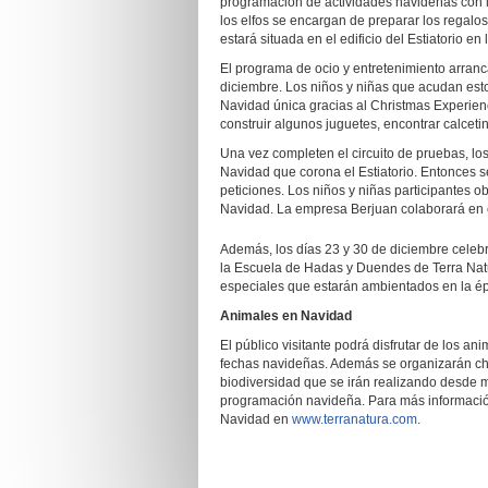
programación de actividades navideñas con la
los elfos se encargan de preparar los regalos y
estará situada en el edificio del Estiatorio 
El programa de ocio y entretenimiento arran
diciembre. Los niños y niñas que acudan esto
Navidad única gracias al Christmas Experienc
construir algunos juguetes, encontrar calceti
Una vez completen el circuito de pruebas, l
Navidad que corona el Estiatorio. Entonces s
peticiones. Los niños y niñas participantes o
Navidad. La empresa Berjuan colaborará en el
Además, los días 23 y 30 de diciembre celeb
la Escuela de Hadas y Duendes de Terra Natu
especiales que estarán ambientados en la é
Animales en Navidad
El público visitante podrá disfrutar de los a
fechas navideñas. Además se organizarán cha
biodiversidad que se irán realizando desde 
programación navideña. Para más información
Navidad en
www.terranatura.com
.