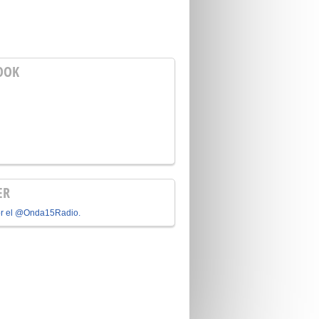
OOK
ER
or el @Onda15Radio.