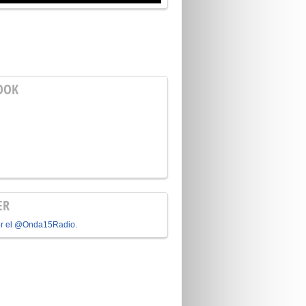
OOK
ER
or el @Onda15Radio.