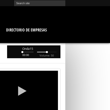
O
DIRECTORIO DE EMPRESAS
Onda15
00:00
Volume: 50