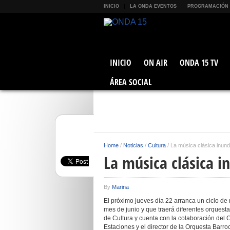
INICIO
LA ONDA EVENTOS
PROGRAMACIÓN
INICIO
ON AIR
ONDA 15 TV
ÁREA SOCIAL
Home
/
Noticias
/
Cultura
/
La música clásica inund
La música clásica i
By
Marina
El próximo jueves día 22 arranca un ciclo de 
mes de junio y que traerá diferentes orquesta
de Cultura y cuenta con la colaboración del C
Estaciones y el director de la Orquesta Barr