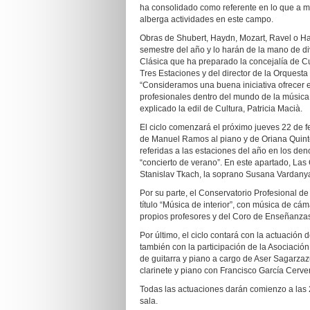
ha consolidado como referente en lo que a mú
alberga actividades en este campo.
Obras de Shubert, Haydn, Mozart, Ravel o Hae
semestre del año y lo harán de la mano de di
Clásica que ha preparado la concejalía de Cu
Tres Estaciones y del director de la Orques
“Consideramos una buena iniciativa ofrecer 
profesionales dentro del mundo de la música c
explicado la edil de Cultura, Patricia Macià.
El ciclo comenzará el próximo jueves 22 de f
de Manuel Ramos al piano y de Oriana Quinte
referidas a las estaciones del año en los den
“concierto de verano”. En este apartado, Las 
Stanislav Tkach, la soprano Susana Vardanyan
Por su parte, el Conservatorio Profesional de 
título “Música de interior”, con música de cá
propios profesores y del Coro de Enseñanzas
Por último, el ciclo contará con la actuación 
también con la participación de la Asociació
de guitarra y piano a cargo de Aser Sagarzaz
clarinete y piano con Francisco García Cerv
Todas las actuaciones darán comienzo a las 2
sala.