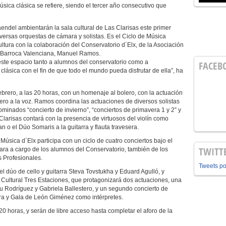
sica clásica se refiere, siendo el tercer año consecutivo que
ndel ambientarán la sala cultural de Las Clarisas este primer
versas orquestas de cámara y solistas. Es el Ciclo de Música
ltura con la colaboración del Conservatorio d´Elx, de la Asociación
ta Barroca Valenciana, Manuel Ramos.
este espacio tanto a alumnos del conservatorio como a
FACEB
lásica con el fin de que todo el mundo pueda disfrutar de ella”, ha
ebrero, a las 20 horas, con un homenaje al bolero, con la actuación
ro a la voz. Ramos coordina las actuaciones de diversos solistas
ominados “concierto de invierno”, “conciertos de primavera 1 y 2” y
Clarisas contará con la presencia de virtuosos del violín como
 o el Dúo Somaris a la guitarra y flauta travesera.
Música d´Elx participa con un ciclo de cuatro conciertos bajo el
TWITT
mara a cargo de los alumnos del Conservatorio, también de los
 Profesionales.
Tweets p
del dúo de cello y guitarra Steva Tovstukha y Eduard Agulló, y
n Cultural Tres Estaciones, que protagonizará dos actuaciones, una
u Rodríguez y Gabriela Ballestero, y un segundo concierto de
era y Gala de León Giménez como intérpretes.
0 horas, y serán de libre acceso hasta completar el aforo de la