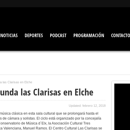
NOTICIAS
DEPORTES
PODCAST
PROGRAMACIÓN
CONTACT
a las Clarisas en Elche
nunda las Clarisas en Elche
Updated: febrero 12, 2018
música clásica en esta sala cultural que se prolongará hasta el
s de cámara y solistas. El ciclo está organizado por la concejalía
onservatorio de Música d´Elx, la Asociación Cultural Tres
oca Valenciana, Manuel Ramos. El Centro Cultural Las Clarisas se