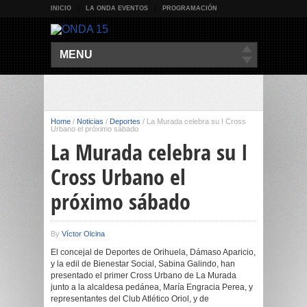
INICIO
LA ONDA EVENTOS
PROGRAMACIÓN
MENU
Home
/
Noticias
/
Deportes
/
La Murada celebra su I Cross
Urbano el próximo sábado
La Murada celebra su I
Cross Urbano el
próximo sábado
By
Víctor Olcina
El concejal de Deportes de Orihuela, Dámaso Aparicio,
y la edil de Bienestar Social, Sabina Galindo, han
presentado el primer Cross Urbano de La Murada
junto a la alcaldesa pedánea, María Engracia Perea, y
representantes del Club Atlético Oriol, y de