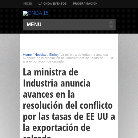
INICIO
LA ONDA EVENTOS
PROGRAMACIÓN
MENU
Home
/
Noticias
/
Elche
/
La ministra de Industria anuncia
avances en la resolución del conflicto por las tasas de EE UU
a la exportación de calzado
La ministra de
Industria anuncia
avances en la
resolución del conflicto
por las tasas de EE UU a
la exportación de