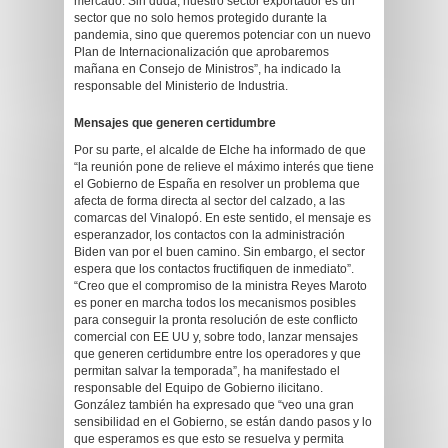
mercado. Sin duda, nuestro sector exportador es un
sector que no solo hemos protegido durante la
pandemia, sino que queremos potenciar con un nuevo
Plan de Internacionalización que aprobaremos
mañana en Consejo de Ministros”, ha indicado la
responsable del Ministerio de Industria.
Mensajes que generen certidumbre
Por su parte, el alcalde de Elche ha informado de que
“la reunión pone de relieve el máximo interés que tiene
el Gobierno de España en resolver un problema que
afecta de forma directa al sector del calzado, a las
comarcas del Vinalopó. En este sentido, el mensaje es
esperanzador, los contactos con la administración
Biden van por el buen camino. Sin embargo, el sector
espera que los contactos fructifiquen de inmediato”.
“Creo que el compromiso de la ministra Reyes Maroto
es poner en marcha todos los mecanismos posibles
para conseguir la pronta resolución de este conflicto
comercial con EE UU y, sobre todo, lanzar mensajes
que generen certidumbre entre los operadores y que
permitan salvar la temporada”, ha manifestado el
responsable del Equipo de Gobierno ilicitano.
González también ha expresado que “veo una gran
sensibilidad en el Gobierno, se están dando pasos y lo
que esperamos es que esto se resuelva y permita