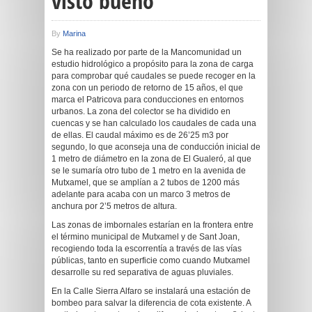
visto bueno
By
Marina
Se ha realizado por parte de la Mancomunidad un
estudio hidrológico a propósito para la zona de carga
para comprobar qué caudales se puede recoger en la
zona con un periodo de retorno de 15 años, el que
marca el Patricova para conducciones en entornos
urbanos. La zona del colector se ha dividido en
cuencas y se han calculado los caudales de cada una
de ellas. El caudal máximo es de 26’25 m3 por
segundo, lo que aconseja una de conducción inicial de
1 metro de diámetro en la zona de El Gualeró, al que
se le sumaría otro tubo de 1 metro en la avenida de
Mutxamel, que se amplían a 2 tubos de 1200 más
adelante para acaba con un marco 3 metros de
anchura por 2’5 metros de altura.
Las zonas de imbornales estarían en la frontera entre
el término municipal de Mutxamel y de Sant Joan,
recogiendo toda la escorrentía a través de las vías
públicas, tanto en superficie como cuando Mutxamel
desarrolle su red separativa de aguas pluviales.
En la Calle Sierra Alfaro se instalará una estación de
bombeo para salvar la diferencia de cota existente. A