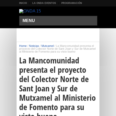
INICIO
LA ONDA EVENTOS
PROGRAMACIÓN
MENU
Home
/
Noticias
/
Mutxamel
/
La Mancomunidad presenta el
proyecto del Colector Norte de Sant Joan y Sur de Mutxamel
al Ministerio de Fomento para su visto bueno
La Mancomunidad
presenta el proyecto
del Colector Norte de
Sant Joan y Sur de
Mutxamel al Ministerio
de Fomento para su