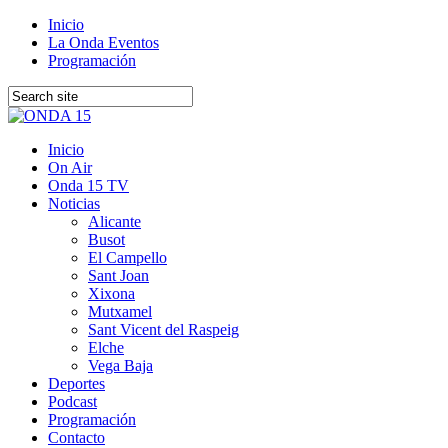
Inicio
La Onda Eventos
Programación
Inicio
On Air
Onda 15 TV
Noticias
Alicante
Busot
El Campello
Sant Joan
Xixona
Mutxamel
Sant Vicent del Raspeig
Elche
Vega Baja
Deportes
Podcast
Programación
Contacto