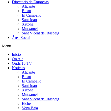
Directorio de Empresas
Alicante
Busot
El Campello
Sant Joan
Xixona
Mutxamel
Sant Vicent del Raspeig
Área Social
Menu
Inicio
On Air
Onda 15 TV
Noticias
Alicante
Busot
El Campello
Sant Joan
Xixona
Mutxamel
Sant Vicent del Raspeig
Elche
Vega Baja