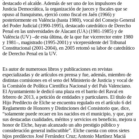
destacado el alcalde. Además de ser uno de los impulsores de
Justicia Democrática, la organización de jueces y fiscales que se
opuso al franquismo, ejerció como fiscal en Jaén (1966) y
posteriormente en València (hasta 1980), vocal del Consejo General
del Poder Judicial (1990-1995), destacado catedrático de Derecho
Penal en las universidades de Alacant (UA) (1981-1985) y de
València (UV) –de esta última, de la que fue vicerrector entre 1980
y 1981–, magistrado (1995-2001) y vicepresidente del Tribunal
Constitucional (2001-2004), en 2005 retomó su labor de catedrático
de Derecho Penal en la UV.
Es autor de numerosos libros y publicaciones en revistas
especializadas y de artículos en prensa y fue, además, miembro de
distintas comisiones en el seno del Ministerio de Justicia y vocal de
la Comisión de Política Científica Nacional y del País Valenciano.
El Ayuntamiento le dedicó una plaza en el barrio del Raval en
febrero de 2013, a petición de entidades y particulares. El título de
Hijo Predilecto de Elche se encuentra regulado en el artículo 6 del
Reglamento de Honores y Distinciones del Consistorio que, dice,
“solamente puede recaer en los nacidos en el municipio, y que, por
sus destacadas cualidades, méritos y servicios en beneficio, mejora u
honor de Elche, hayan alcanzado un alto prestigio público y
consideración general indiscutible”. Elche cuenta con otros sietes
hijos predilectos José Ferrández Cruz; Antonio Martínez Maciá