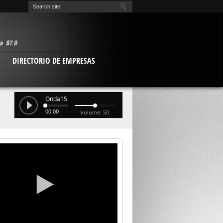
O
DIRECTORIO DE EMPRESAS
Onda15
00:00
Volume: 50