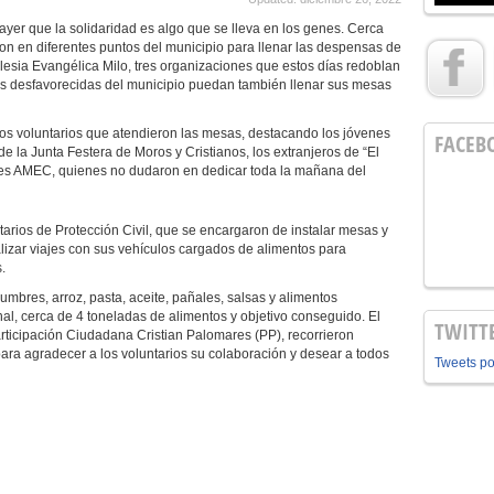
ayer que la solidaridad es algo que se lleva en los genes. Cerca
on en diferentes puntos del municipio para llenar las despensas de
glesia Evangélica Milo, tres organizaciones que estos días redoblan
ás desfavorecidas del municipio puedan también llenar sus mesas
 voluntarios que atendieron las mesas, destacando los jóvenes
FACEB
 la Junta Festera de Moros y Cristianos, los extranjeros de “El
res AMEC, quienes no dudaron en dedicar toda la mañana del
s de Protección Civil, que se encargaron de instalar mesas y
alizar viajes con sus vehículos cargados de alimentos para
.
res, arroz, pasta, aceite, pañales, salsas y alimentos
nal, cerca de 4 toneladas de alimentos y objetivo conseguido. El
TWITT
rticipación Ciudadana Cristian Palomares (PP), recorrieron
ra agradecer a los voluntarios su colaboración y desear a todos
Tweets p