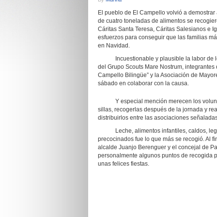
El pueblo de El Campello volvió a demostrar 
de cuatro toneladas de alimentos se recogier
Cáritas Santa Teresa, Cáritas Salesianos e I
esfuerzos para conseguir que las familias m
en Navidad.
Incuestionable y plausible la labor de los
del Grupo Scouts Mare Nostrum, integrantes de
Campello Bilingüe” y la Asociación de Mayo
sábado en colaborar con la causa.
Y especial mención merecen los voluntario
sillas, recogerlas después de la jornada y re
distribuirlos entre las asociaciones señaladas
Leche, alimentos infantiles, caldos, legumb
precocinados fue lo que más se recogió. Al fi
alcalde Juanjo Berenguer y el concejal de Pa
personalmente algunos puntos de recogida pa
unas felices fiestas.