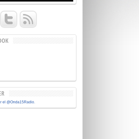
OOK
ER
or el @Onda15Radio.