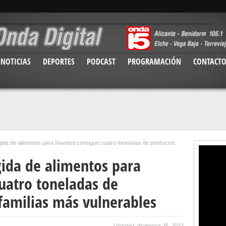
NOTICIAS
DEPORTES
PODCAST
PROGRAMACIÓN
CONTACT
gida de alimentos para Navidad consigue cuatro toneladas de productos
gida de alimentos para
uatro toneladas de
familias más vulnerables
Updated: diciembre 26, 2022