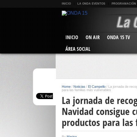
INICIO
LA ONDA EVENTOS
PROGRAMACIÓN
INICIO
ON AIR
ONDA 15 TV
ÁREA SOCIAL
Home
/
Noticias
/
El Campello
/
La jornada de reco
para las familias más vulnerables
La jornada de reco
Navidad consigue c
productos para las 
By
Marina