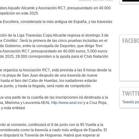
lubes Aquatic Alicante y Asociación RC7, presupuestado en 40.000
ompetición en este 2025
la Escollera, considerada la más antigua de España, y las travesías
ción de la Liga Travesías Copa Alicante regresa el domingo 3 de
FACEB
 Crivillés’. Será la primera de las cinco pruebas incluidas en el
de Gobierno, entre la concejalía de Deportes, que dirige Toni
 la Asociación RC7, presupuestado en 40.000 euros, 5.000 euros
 de 2025, 28.000 corresponden a la ayuda para el Club Natación
que organiza la Asociación RC7, está prevista a las 9 horas desde la
 en la playa de San Juan después de una travesía de nueve
, hasta el faro del Cabo de Huertas, los nadadores estarán
ese punto, y hasta la llegada, será nado de competición.
TWITT
ue una parte de la cuantía de las inscripciones irá destinada a la
Tweets p
oma, Mieloma y Leucemia AEAL
http://www.aeal.es/
y a Cruz Roja,
 y esta entidad.
erdo al convenio, continuará el 8 de junio con la 95 Vuelta a la
 considerada como la travesía a nado más antigua de España. El
se disputará la Travesía de Hogueras. Habrá que esperar al