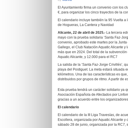
El Ayuntamiento firma un convenio con los c
€, para organizar los cinco trayectos de la c
El calendario incluye también la 95 Vuelta a 
de Hogueras, La Cantera y Navidad
Alicante, 22 de abril de 2025.-
La tercera edi
mayo con la prueba solidaria ‘Santa Faz-Jorge
convenio, aprobado este martes por la Junta 
Gallego, el Club Natación Aquatic Alicante y
más que en 2024. Del total de la subvención
Aquatic Alicante, y 12.000 para el RC7
La salida de la ‘Santa Faz-Jorge Crivillés’, 
playa del Postiguet. La meta estará situada
kilómetros. Una de las características es que
distribuidos por grupos de ritmo. A partir de 
Esta prueba tendrá un carácter solidario ya q
Asociación Española de Afectados por Linf
gracias a un acuerdo entre los organizadores
El calendario
El calendario de la III Liga Travesías, de acu
Escollera, organizada por Aquatic Alicante y
sábado 28 de junio, organizada por la RC7, 