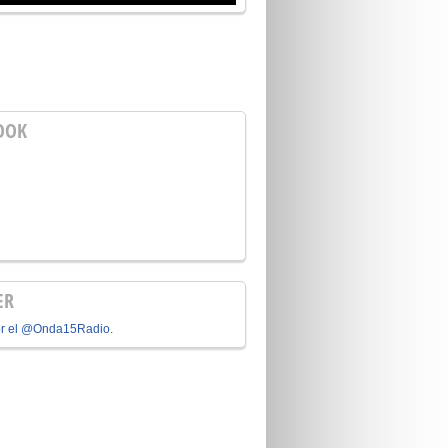
OOK
ER
or el @Onda15Radio.