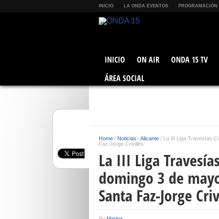
INICIO
LA ONDA EVENTOS
PROGRAMACIÓN
INICIO
ON AIR
ONDA 15 TV
ÁREA SOCIAL
Home
/
Noticias
/
Alicante
/
La III Liga Travesías C
Faz-Jorge Crivillés
La III Liga Travesía
domingo 3 de mayo 
Santa Faz-Jorge Criv
By
Marina