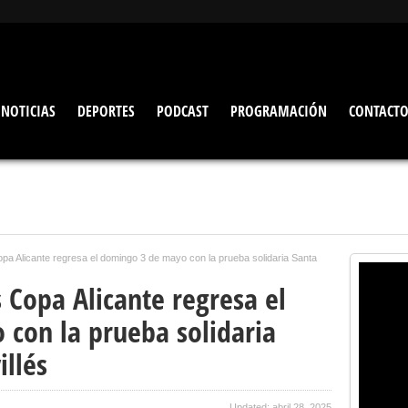
NOTICIAS
DEPORTES
PODCAST
PROGRAMACIÓN
CONTACT
opa Alicante regresa el domingo 3 de mayo con la prueba solidaria Santa
s Copa Alicante regresa el
con la prueba solidaria
illés
Updated: abril 28, 2025