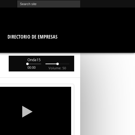
O
DIRECTORIO DE EMPRESAS
Onda15
00:00
Volume: 50