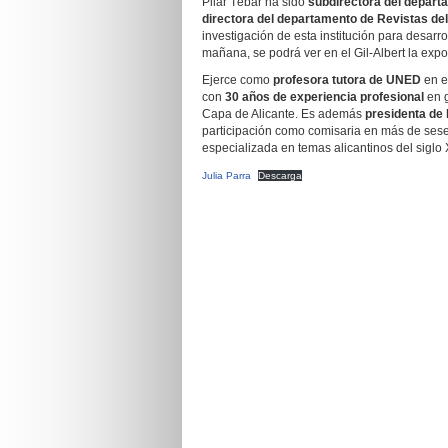
Pilar Tébar ha sido
subdirectora del depart
directora del departamento de Revistas de
investigación de esta institución para desarro
mañana, se podrá ver en el Gil-Albert la expo
Ejerce como
profesora tutora de UNED
en el
con
30 años de experiencia profesional
en g
Capa de Alicante. Es además
presidenta de 
participación como comisaria en más de sesen
especializada en temas alicantinos del siglo 
Julia Parra
Descarga