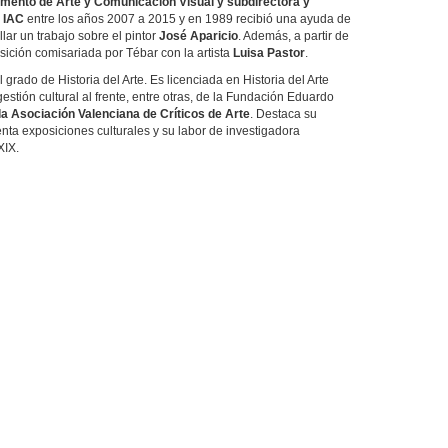
amento de Arte y Comunicación Visual y subdirectora y
l IAC
entre los años 2007 a 2015 y en 1989 recibió una ayuda de
llar un trabajo sobre el pintor
José Aparicio
. Además, a partir de
sición comisariada por Tébar con la artista
Luisa Pastor
.
 grado de Historia del Arte. Es licenciada en Historia del Arte
estión cultural al frente, entre otras, de la Fundación Eduardo
la Asociación Valenciana de Críticos de Arte
. Destaca su
ta exposiciones culturales y su labor de investigadora
XIX.