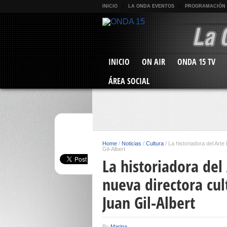
INICIO
LA ONDA EVENTOS
PROGRAMACIÓN
INICIO
ON AIR
ONDA 15 TV
ÁREA SOCIAL
Home
/
Noticias
/
Cultura
/
La historiadora del Arte 
Gil-Albert
La historiadora del
nueva directora cult
Juan Gil-Albert
By
Marina