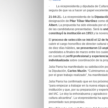
· La vicepresidenta y diputada de Cultura 
segura de que va a hacer un papel excelente 
21-04-21.-
La vicepresidenta de la
Diputació
designación de
Pilar Tébar Martínez
como dir
Albert.
La propuesta ha sido elevada por el c
de las candidaturas presentadas. Será la
und
constituyó la institución en 1953
y la novena
El
proceso de selección se inició el 12 de f
cubrir el cargo honorífico de director cultural
de diez días hábiles,
se presentaron 13 asp
candidatos a finales de marzo entre los cuale
en cuenta el p
erfil profesional y experienci
individualizada
sobre coordinación de la pro
Julia Parra ha manifestado su satisfacción p
la Diputación,
Carlos Mazón
. “Culminamos as
por el gran trabajo realizado”, ha manifestado
Julia Parra ha confirmado que en los próximos
“para empezar a trabajar en la nueva etapa q
institución y que, por su preparación y exper
del IAC. Le doy la enhorabuena y agradezco de
cultura alicantina”. La vicepresidenta ha agr
presentado sus propuestas.