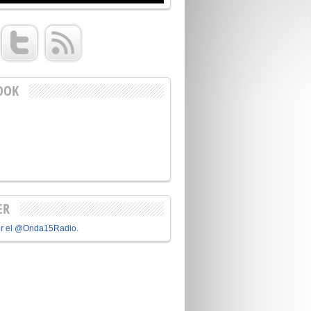
OOK
ER
or el @Onda15Radio.