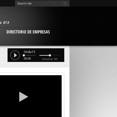
O
DIRECTORIO DE EMPRESAS
Onda15
00:00
Volume: 50