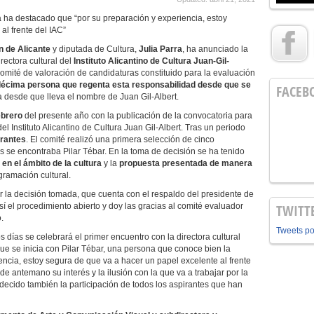
ha destacado que “por su preparación y experiencia, estoy
al frente del IAC”
n de Alicante
y diputada de Cultura,
Julia Parra
, ha anunciado la
ectora cultural del
Instituto Alicantino de Cultura Juan-Gil-
omité de valoración de candidaturas constituido para la evaluación
écima persona que regenta esta responsabilidad
desde que se
FACEB
 desde que lleva el nombre de Juan Gil-Albert.
ebrero
del presente año con la publicación de la convocatoria para
 del Instituto Alicantino de Cultura Juan Gil-Albert. Tras un periodo
irantes
. El comité realizó una primera selección de cinco
s se encontraba Pilar Tébar. En la toma de decisión se ha tenido
a en el ámbito de la cultura
y la
propuesta presentada de manera
gramación cultural.
or la decisión tomada, que cuenta con el respaldo del presidente de
í el procedimiento abierto y doy las gracias al comité evaluador
TWITT
.
Tweets p
 días se celebrará el primer encuentro con la directora cultural
ue se inicia con Pilar Tébar, una persona que conoce bien la
iencia, estoy segura de que va a hacer un papel excelente al frente
 antemano su interés y la ilusión con la que va a trabajar por la
adecido también la participación de todos los aspirantes que han