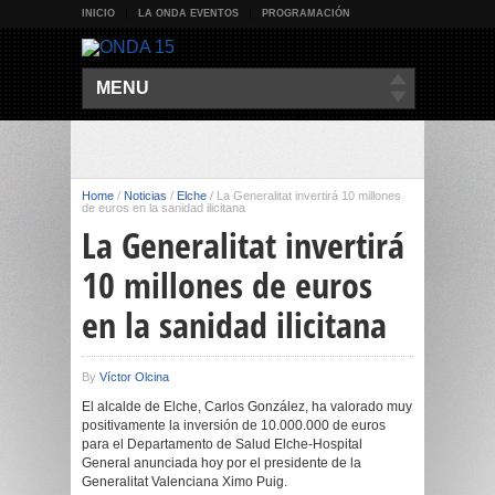
INICIO
LA ONDA EVENTOS
PROGRAMACIÓN
MENU
Home
/
Noticias
/
Elche
/
La Generalitat invertirá 10 millones
de euros en la sanidad ilicitana
La Generalitat invertirá
10 millones de euros
en la sanidad ilicitana
By
Víctor Olcina
El alcalde de Elche, Carlos González, ha valorado muy
positivamente la inversión de 10.000.000 de euros
para el Departamento de Salud Elche-Hospital
General anunciada hoy por el presidente de la
Generalitat Valenciana Ximo Puig.