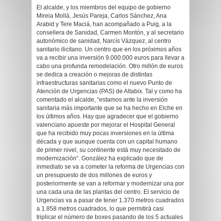
El alcalde, y los miembros del equipo de gobierno
Mireia Mollà, Jesús Pareja, Carlos Sánchez, Ana
Arabid y Tere Maciá, han acompañado a Puig, a la
consellera de Sanidad, Carmen Montón, y al secretario
autonómico de sanidad, Narcís Vàzquez, al centro
sanitario ilicitano. Un centro que en los próximos años
va a recibir una inversión 9.000.000 euros para llevar a
cabo una profunda remodelación. Otro millón de euros
se dedica a creación o mejoras de distintas
infraestructuras sanitarias como el nuevo Punto de
Atención de Urgencias (PAS) de Altabix. Tal y como ha
comentado el alcalde, “estamos ante la inversión
sanitaria más importante que se ha hecho en Elche en
los últimos años. Hay que agradecer que el gobierno
valenciano apueste por mejorar el Hospital General
que ha recibido muy pocas inversiones en la última
década y que aunque cuenta con un capital humano
de primer nivel, su continente está muy necesitado de
modernización”. González ha explicado que de
inmediato se va a cometer la reforma de Urgencias con
un presupuesto de dos millones de euros y
posteriormente se van a reformar y modernizar una por
una cada una de las plantas del centro. El servicio de
Urgencias va a pasar de tener 1.370 metros cuadrados
a 1.858 metros cuadrados, lo que permitirá casi
triplicar el número de boxes pasando de los 5 actuales