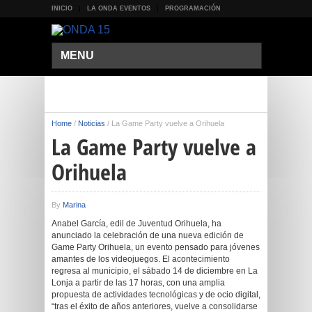
INICIO
LA ONDA EVENTOS
PROGRAMACIÓN
MENU
Home
/
Noticias
/
La Game Party vuelve a Orihuela
La Game Party vuelve a
Orihuela
By
Marina
Anabel García, edil de Juventud Orihuela, ha
anunciado la celebración de una nueva edición de
Game Party Orihuela, un evento pensado para jóvenes
amantes de los videojuegos. El acontecimiento
regresa al municipio, el sábado 14 de diciembre en La
Lonja a partir de las 17 horas, con una amplia
propuesta de actividades tecnológicas y de ocio digital,
“tras el éxito de años anteriores, vuelve a consolidarse