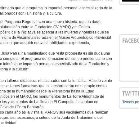
nfirmado que el programa lo impartirá personal especializado de la
ionados con la historia y la cultura.
 del Programa Regresar con una nueva historia, que ha dado
olaboración entre la Fundación CV MARQ y el Centro
opósito de la iniciativa es acercar a las mujeres y hombres que se
historia de Alicante atesorada en el Museo Arqueológico Provincial
FACEB
pa en la que adquirir nuevas habilidades, experiencia,
ulia Parra, ha manifestado que “esta propuesta es sin duda una
a completar el programa de formación del centro penitenciario con
ran interés que impartirá personal especializado de la Fundación y
oria y la cultura”.
n talleres didácticos relacionados con la temática. Más de veinte
de sesiones formativas que se desarrollarán en el propio centro
storia de la humanidad desde la Prehistoria hasta la Edad
TWITT
tenidos en el MARQ, los monumentos de La Torre Almohade de
 los yacimientos de La Illeta en El Campello, Lucentum en
Tweets p
 Cova de l’Or en Beniarrés.
o cada año es la visita al MARQ y sus yacimientos que realizan
quisitos necesarios, a criterio de la Junta de Tratamiento del
 actividad.