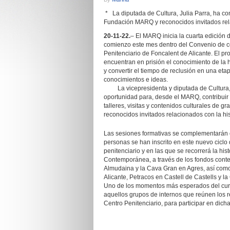
* La diputada de Cultura, Julia Parra, ha co
Fundación MARQ y reconocidos invitados relac
20-11-22.
– El MARQ inicia la cuarta edición
comienzo este mes dentro del Convenio de c
Penitenciario de Foncalent de Alicante. El pr
encuentran en prisión el conocimiento de la 
y convertir el tiempo de reclusión en una eta
conocimientos e ideas.
La vicepresidenta y diputada de Cultura, J
oportunidad para, desde el MARQ, contribuir 
talleres, visitas y contenidos culturales de g
reconocidos invitados relacionados con la hist
Las sesiones formativas se complementarán co
personas se han inscrito en este nuevo ciclo 
penitenciario y en las que se recorrerá la hi
Contemporánea, a través de los fondos con
Almudaina y la Cava Gran en Agres, así como
Alicante, Petracos en Castell de Castells y la
Uno de los momentos más esperados del curs
aquellos grupos de internos que reúnen los re
Centro Penitenciario, para participar en dicha