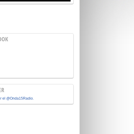
OOK
ER
or el @Onda15Radio.