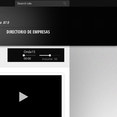
O
DIRECTORIO DE EMPRESAS
Onda15
00:00
Volume: 50