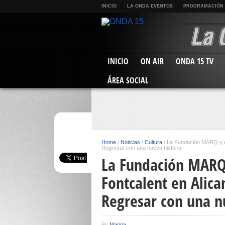
INICIO
LA ONDA EVENTOS
PROGRAMACIÓN
INICIO
ON AIR
ONDA 15 TV
ÁREA SOCIAL
Home
/
Noticias
/
Cultura
/
La Fundación MARQ y el 
Regresar con una nueva historia
La Fundación MARQ 
Fontcalent en Alican
Regresar con una n
By
Marina