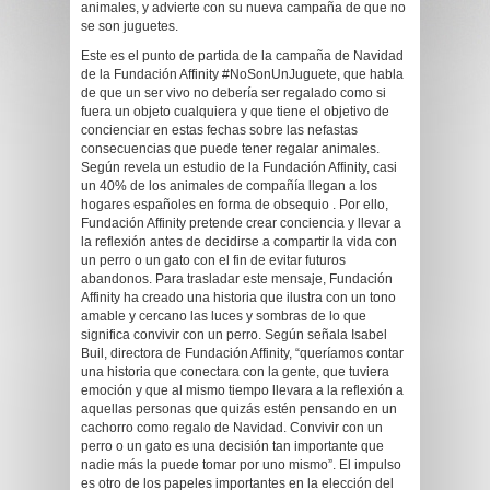
animales, y advierte con su nueva campaña de que no
se son juguetes.
Este es el punto de partida de la campaña de Navidad
de la Fundación Affinity #NoSonUnJuguete, que habla
de que un ser vivo no debería ser regalado como si
fuera un objeto cualquiera y que tiene el objetivo de
concienciar en estas fechas sobre las nefastas
consecuencias que puede tener regalar animales.
Según revela un estudio de la Fundación Affinity, casi
un 40% de los animales de compañía llegan a los
hogares españoles en forma de obsequio . Por ello,
Fundación Affinity pretende crear conciencia y llevar a
la reflexión antes de decidirse a compartir la vida con
un perro o un gato con el fin de evitar futuros
abandonos. Para trasladar este mensaje, Fundación
Affinity ha creado una historia que ilustra con un tono
amable y cercano las luces y sombras de lo que
significa convivir con un perro. Según señala Isabel
Buil, directora de Fundación Affinity, “queríamos contar
una historia que conectara con la gente, que tuviera
emoción y que al mismo tiempo llevara a la reflexión a
aquellas personas que quizás estén pensando en un
cachorro como regalo de Navidad. Convivir con un
perro o un gato es una decisión tan importante que
nadie más la puede tomar por uno mismo”. El impulso
es otro de los papeles importantes en la elección del