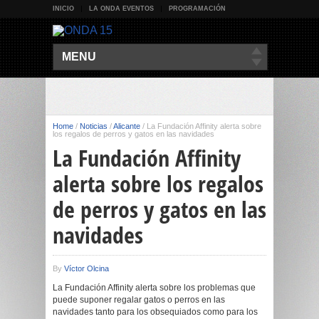
INICIO
LA ONDA EVENTOS
PROGRAMACIÓN
MENU
Home
/
Noticias
/
Alicante
/
La Fundación Affinity alerta sobre
los regalos de perros y gatos en las navidades
La Fundación Affinity
alerta sobre los regalos
de perros y gatos en las
navidades
By
Víctor Olcina
La Fundación Affinity alerta sobre los problemas que
puede suponer regalar gatos o perros en las
navidades tanto para los obsequiados como para los