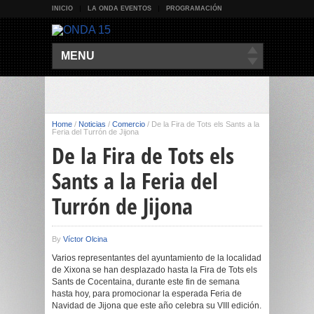
INICIO
LA ONDA EVENTOS
PROGRAMACIÓN
MENU
Home
/
Noticias
/
Comercio
/
De la Fira de Tots els Sants a la
Feria del Turrón de Jijona
De la Fira de Tots els
Sants a la Feria del
Turrón de Jijona
By
Víctor Olcina
Varios representantes del ayuntamiento de la localidad
de Xixona se han desplazado hasta la Fira de Tots els
Sants de Cocentaina, durante este fin de semana
hasta hoy, para promocionar la esperada Feria de
Navidad de Jijona que este año celebra su VIII edición.