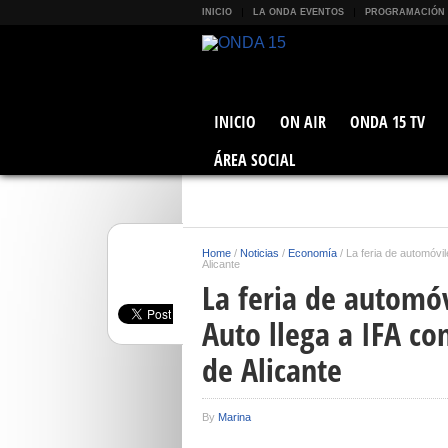
INICIO
LA ONDA EVENTOS
PROGRAMACIÓN
INICIO
ON AIR
ONDA 15 TV
ÁREA SOCIAL
Home
/
Noticias
/
Economía
/
La feria de automóvil
Alicante
La feria de automóv
Auto llega a IFA co
de Alicante
By
Marina