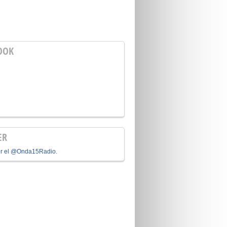
OOK
ER
or el @Onda15Radio.