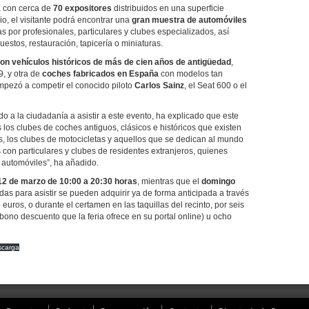
 con cerca de
70 expositores
distribuidos en una superficie
io, el visitante podrá encontrar una
gran muestra de automóviles
 por profesionales, particulares y clubes especializados, así
stos, restauración, tapicería o miniaturas.
con vehículos históricos de más de cien años de antigüedad
,
, y otra de
coches fabricados en España
con modelos tan
empezó a competir el conocido piloto
Carlos Sainz
, el Seat 600 o el
la ciudadanía a asistir a este evento, ha explicado que este
s los clubes de coches antiguos, clásicos e históricos que existen
es, los clubes de motocicletas y aquellos que se dedican al mundo
 con particulares y clubes de residentes extranjeros, quienes
e automóviles”, ha añadido.
12 de marzo
de 10:00 a 20:30 horas
, mientras que el
domingo
adas para asistir se pueden adquirir ya de forma anticipada a través
euros, o durante el certamen en las taquillas del recinto, por seis
bono descuento que la feria ofrece en su portal online) u ocho
scarga