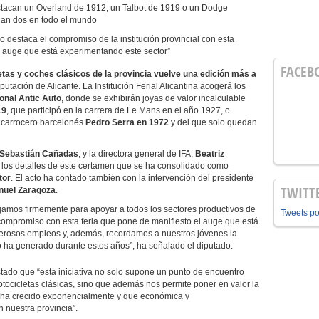
estacan un Overland de 1912, un Talbot de 1919 o un Dodge
an dos en todo el mundo
 destaca el compromiso de la institución provincial con esta
el auge que está experimentando este sector”
FACEB
tas y coches clásicos
de la provincia vuelve una edición más a
putación de Alicante. La Institución Ferial Alicantina acogerá los
onal Antic Auto
, donde se exhibirán joyas de valor incalculable
19
, que participó en la carrera de Le Mans en el año 1927, o
l carrocero barcelonés
Pedro Serra en 1972
y del que solo quedan
Sebastián Cañadas
, y la directora general de IFA,
Beatriz
 los detalles de este certamen que se ha consolidado como
tor
. El acto ha contado también con la intervención del presidente
TWITT
nuel Zaragoza
.
os firmemente para apoyar a todos los sectores productivos de
Tweets p
o compromiso con esta feria que pone de manifiesto el auge que está
rosos empleos y, además, recordamos a nuestros jóvenes la
o ha generado durante estos años”, ha señalado el diputado.
do que “esta iniciativa no solo supone un punto de encuentro
otocicletas clásicas, sino que además nos permite poner en valor la
s ha crecido exponencialmente y que económica y
 nuestra provincia”.