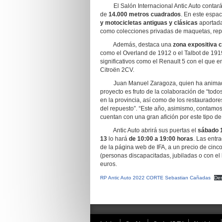
El Salón Internacional Antic Auto contará
de
14.000 metros cuadrados
. En este espac
y motocicletas antiguas y clásicas
aportadas
como colecciones privadas de maquetas, repue
Además, destaca una
zona expositiva 
como el Overland de 1912 o el Talbot de 1919
significativos como el Renault 5 con el que 
Citroën 2CV.
Juan Manuel Zaragoza, quien ha animado a 
proyecto es fruto de la colaboración de “todo
en la provincia, así como de los restaurador
del repuesto”. “Este año, asimismo, contamos
cuentan con una gran afición por este tipo d
Antic Auto abrirá sus puertas el
sábado 
13
lo hará
de 10:00 a 19:00 horas
. Las entr
de la página web de IFA, a un precio de cinco 
(personas discapacitadas, jubiladas o con el 
euros.
RP Antic Auto 2022 CORTE Sebastian Cañadas
De