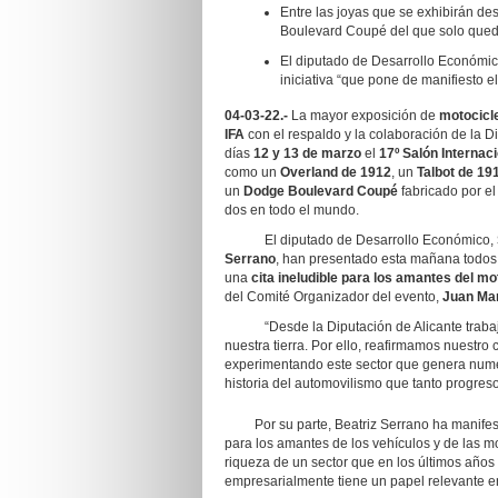
Entre las joyas que se exhibirán d
Boulevard Coupé del que solo qued
El diputado de Desarrollo Económico
iniciativa “que pone de manifiesto 
04-03-22.-
La mayor exposición de
motocicle
IFA
con el respaldo y la colaboración de la Di
días
12 y 13 de marzo
el
17º
Salón Internaci
como un
Overland de 1912
, un
Talbot de 19
un
Dodge Boulevard Coupé
fabricado por e
dos en todo el mundo.
El diputado de Desarrollo Económico,
Serrano
, han presentado esta mañana todos
una
cita ineludible para los amantes del mo
del Comité Organizador del evento,
Juan Ma
“Desde la Diputación de Alicante trabajam
nuestra tierra. Por ello, reafirmamos nuestr
experimentando este sector que genera nume
historia del automovilismo que tanto progres
Por su parte, Beatriz Serrano ha manifesta
para los amantes de los vehículos y de las m
riqueza de un sector que en los últimos año
empresarialmente tiene un papel relevante en