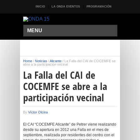
INICIO
LA ONDA EVENTOS
PROGRAMACIÓN
MENU
Home
/
Noticias
/
Alicante
/
La Falla del CAI de COCEMFE se
abre a la participación vecinal
La Falla del CAI de
COCEMFE se abre a la
participación vecinal
By
Víctor Olcina
El CAI “COCEMFE Alicante” de Petrer viene realizando
desde su apertura en 2012 una Falla en el mes de
septiembre, realizada por residentes del centro con el