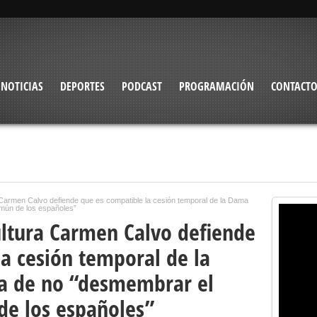
NOTICIAS
DEPORTES
PODCAST
PROGRAMACIÓN
CONTACT
 Carmen Calvo defiende que es compatible la cesión temporal de la Dama
omún de los españoles”
ultura Carmen Calvo defiende
a cesión temporal de la
ca de no “desmembrar el
e los españoles”