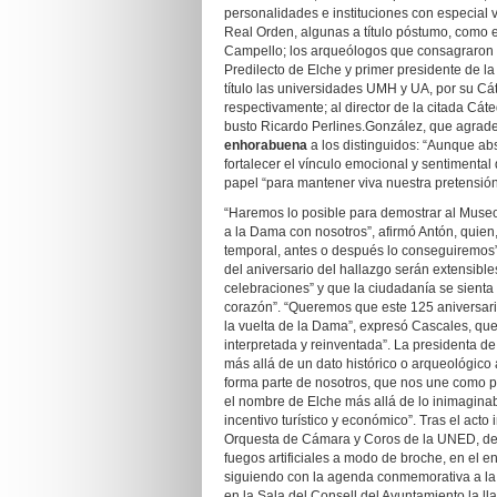
personalidades e instituciones con especial
Real Orden, algunas a título póstumo, como e
Campello; los arqueólogos que consagraron su
Predilecto de Elche y primer presidente de la
título las universidades UMH y UA, por su C
respectivamente; al director de la citada Cát
busto Ricardo Perlines.González, que agradeci
enhorabuena
a los distinguidos: “Aunque ab
fortalecer el vínculo emocional y sentimenta
papel “para mantener viva nuestra pretensión
“Haremos lo posible para demostrar al Muse
a la Dama con nosotros”, afirmó Antón, quien,
temporal, antes o después lo conseguiremos”.
del aniversario del hallazgo serán extensibl
celebraciones” y que la ciudadanía se sienta
corazón”. “Queremos que este 125 aniversari
la vuelta de la Dama”, expresó Cascales, que 
interpretada y reinventada”. La presidenta de l
más allá de un dato histórico o arqueológico 
forma parte de nosotros, que nos une como p
el nombre de Elche más allá de lo inimaginab
incentivo turístico y económico”. Tras el acto 
Orquesta de Cámara y Coros de la UNED, de 
fuegos artificiales a modo de broche, en el en
siguiendo con la agenda conmemorativa a la pa
en la Sala del Consell del Ayuntamiento la ll