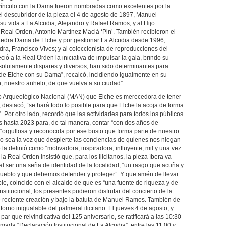
 vínculo con la Dama fueron nombradas como excelentes por la
l descubridor de la pieza el 4 de agosto de 1897, Manuel
 vida a La Alcudia, Alejandro y Rafael Ramos; y al Hijo
 Real Orden, Antonio Martínez Maciá ‘Pin’. También recibieron el
átedra Dama de Elche y por gestionar La Alcudia desde 1996,
edra, Francisco Vives; y al coleccionista de reproducciones del
ó a la Real Orden la iniciativa de impulsar la gala, brindo su
solutamente dispares y diversos, han sido determinantes para
l de Elche con su Dama”, recalcó, incidiendo igualmente en su
, nuestro anhelo, de que vuelva a su ciudad”.
o Arqueológico Nacional (MAN) que Elche es merecedora de tener
 destacó, “se hará todo lo posible para que Elche la acoja de forma
 Por otro lado, recordó que las actividades para todos los públicos
es hasta 2023 para, de tal manera, contar “con dos años de
 “orgullosa y reconocida por ese busto que forma parte de nuestro
o sea la voz que despierte las conciencias de quienes nos niegan
la definió como “motivadora, inspiradora, influyente, mil y una vez
a Real Orden insistió que, para los ilicitanos, la pieza íbera va
al ser una seña de identidad de la localidad, “un rasgo que acuña y
ueblo y que debemos defender y proteger”. Y que amén de llevar
le, coincide con el alcalde de que es “una fuente de riqueza y de
institucional, los presentes pudieron disfrutar del concierto de la
reciente creación y bajo la batuta de Manuel Ramos. También de
torno inigualable del palmeral ilicitano. El jueves 4 de agosto, y
r que reivindicativa del 125 aniversario, se ratificará a las 10:30
amada “Declaración Institucional de La Alcudia”, entre las 11:00 y