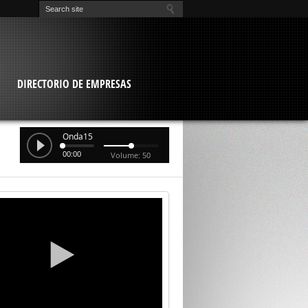
O
DIRECTORIO DE EMPRESAS
Onda15
00:00
Volume: 50