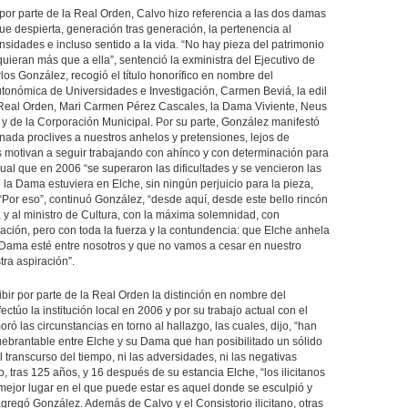
ico por parte de la Real Orden, Calvo hizo referencia a las dos damas
a que despierta, generación tras generación, la pertenencia al
nsidades e incluso sentido a la vida. “No hay pieza del patrimonio
uieran más que a ella”, sentenció la exministra del Ejecutivo de
os González, recogió el título honorífico en nombre del
utonómica de Universidades e Investigación, Carmen Beviá, la edil
a Real Orden, Mari Carmen Pérez Cascales, la Dama Viviente, Neus
 de la Corporación Municipal. Por su parte, González manifestó
 nada proclives a nuestros anhelos y pretensiones, lejos de
s motivan a seguir trabajando con ahínco y con determinación para
gual que en 2006 “se superaron las dificultades y se vencieron las
 la Dama estuviera en Elche, sin ningún perjuicio para la pieza,
Por eso”, continuó González, “desde aquí, desde este bello rincón
, y al ministro de Cultura, con la máxima solemnidad, con
spación, pero con toda la fuerza y la contundencia: que Elche anhela
 Dama esté entre nosotros y que no vamos a cesar en nuestro
ra aspiración”.
ibir por parte de la Real Orden la distinción en nombre del
ctúo la institución local en 2006 y por su trabajo actual con el
oró las circunstancias en torno al hallazgo, las cuales, dijo, “han
quebrantable entre Elche y su Dama que han posibilitado un sólido
 transcurso del tiempo, ni las adversidades, ni las negativas
o, tras 125 años, y 16 después de su estancia Elche, “los ilicitanos
jor lugar en el que puede estar es aquel donde se esculpió y
gregó González. Además de Calvo y el Consistorio ilicitano, otras