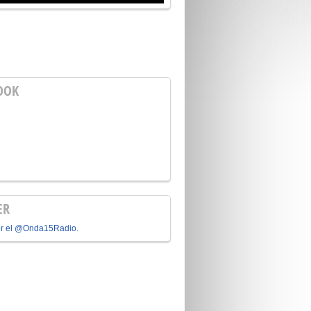
OOK
ER
or el @Onda15Radio.