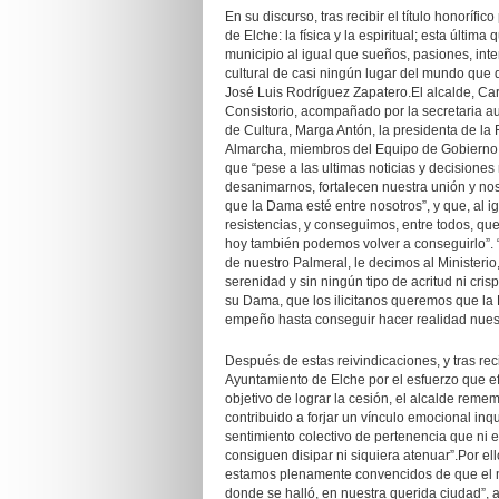
En su discurso, tras recibir el título honoríf
de Elche: la física y la espiritual; esta últim
municipio al igual que sueños, pasiones, inte
cultural de casi ningún lugar del mundo que q
José Luis Rodríguez Zapatero.El alcalde, Carl
Consistorio, acompañado por la secretaria a
de Cultura, Marga Antón, la presidenta de l
Almarcha, miembros del Equipo de Gobierno y
que “pese a las ultimas noticias y decisiones
desanimarnos, fortalecen nuestra unión y no
que la Dama esté entre nosotros”, y que, al i
resistencias, y conseguimos, entre todos, que
hoy también podemos volver a conseguirlo”. “
de nuestro Palmeral, le decimos al Ministerio
serenidad y sin ningún tipo de acritud ni cri
su Dama, que los ilicitanos queremos que la
empeño hasta conseguir hacer realidad nuest
Después de estas reivindicaciones, y tras rec
Ayuntamiento de Elche por el esfuerzo que efe
objetivo de lograr la cesión, el alcalde remem
contribuido a forjar un vínculo emocional in
sentimiento colectivo de pertenencia que ni el
consiguen disipar ni siquiera atenuar”.Por ell
estamos plenamente convencidos de que el me
donde se halló, en nuestra querida ciudad”, a