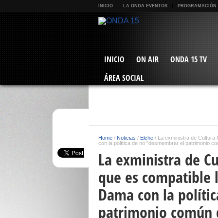
INICIO
LA ONDA EVENTOS
PROGRAMACIÓN
INICIO
ON AIR
ONDA 15 TV
ÁREA SOCIAL
Home
/
Noticias
/
Elche
/
La exministra de Cultura
con la política de no “desmembrar el patrimonio c
La exministra de C
que es compatible l
Dama con la políti
patrimonio común d