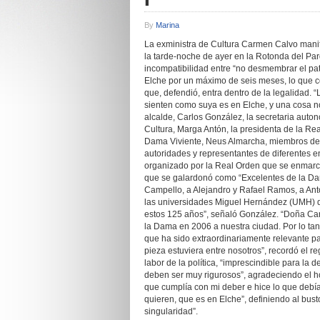
By
Marina
La exministra de Cultura Carmen Calvo manif
la tarde-noche de ayer en la Rotonda del Pa
incompatibilidad entre “no desmembrar el p
Elche por un máximo de seis meses, lo que co
que, defendió, entra dentro de la legalidad.
sienten como suya es en Elche, y una cosa no
alcalde, Carlos González, la secretaria auto
Cultura, Marga Antón, la presidenta de la R
Dama Viviente, Neus Almarcha, miembros del 
autoridades y representantes de diferentes en
organizado por la Real Orden que se enmarca 
que se galardonó como “Excelentes de la Dam
Campello, a Alejandro y Rafael Ramos, a Anto
las universidades Miguel Hernández (UMH) de
estos 125 años”, señaló González. “Doña Car
la Dama en 2006 a nuestra ciudad. Por lo t
que ha sido extraordinariamente relevante pa
pieza estuviera entre nosotros”, recordó el r
labor de la política, “imprescindible para la
deben ser muy rigurosos”, agradeciendo el h
que cumplía con mi deber e hice lo que debía 
quieren, que es en Elche”, definiendo al bus
singularidad”.