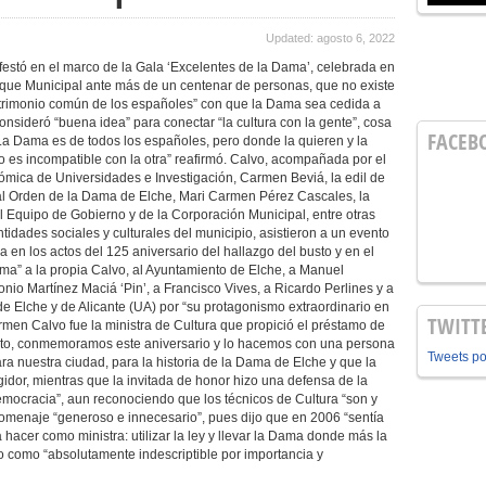
Updated: agosto 6, 2022
estó en el marco de la Gala ‘Excelentes de la Dama’, celebrada en
rque Municipal ante más de un centenar de personas, que no existe
atrimonio común de los españoles” con que la Dama sea cedida a
nsideró “buena idea” para conectar “la cultura con la gente”, cosa
FACEB
 “La Dama es de todos los españoles, pero donde la quieren y la
 es incompatible con la otra” reafirmó. Calvo, acompañada por el
nómica de Universidades e Investigación, Carmen Beviá, la edil de
eal Orden de la Dama de Elche, Mari Carmen Pérez Cascales, la
Equipo de Gobierno y de la Corporación Municipal, entre otras
tidades sociales y culturales del municipio, asistieron a un evento
en los actos del 125 aniversario del hallazgo del busto y en el
a” a la propia Calvo, al Ayuntamiento de Elche, a Manuel
nio Martínez Maciá ‘Pin’, a Francisco Vives, a Ricardo Perlines y a
 Elche y de Alicante (UA) por “su protagonismo extraordinario en
TWITT
men Calvo fue la ministra de Cultura que propició el préstamo de
anto, conmemoramos este aniversario y lo hacemos con una persona
Tweets p
ra nuestra ciudad, para la historia de la Dama de Elche y que la
egidor, mientras que la invitada de honor hizo una defensa de la
 democracia”, aun reconociendo que los técnicos de Cultura “son y
omenaje “generoso e innecesario”, pues dijo que en 2006 “sentía
hacer como ministra: utilizar la ley y llevar la Dama donde más la
to como “absolutamente indescriptible por importancia y