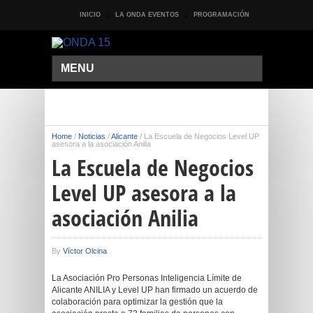
INICIO
LA ONDA EVENTOS
PROGRAMACIÓN
MENU
Home
/
Noticias
/
Alicante
/
La Escuela de Negocios Level UP
asesora a la asociación Anilia
La Escuela de Negocios
Level UP asesora a la
asociación Anilia
By
Víctor Olcina
La Asociación Pro Personas Inteligencia Límite de
Alicante ANILIA y Level UP han firmado un acuerdo de
colaboración para optimizar la gestión que la