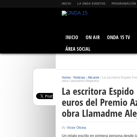
INICIO
LA ONDA EVENTOS
PROGRAMACIÓN
INICIO
ON AIR
ONDA 15 TV
ÁREA SOCIAL
Home
/
Noticias
/
Alicante
/
La escritora Espido Fr
obra Llamadme Alejandra
La escritora Espido 
euros del Premio A
obra Llamadme Ale
By
Víctor Olcina
Un relato escrito en primera persona desde la