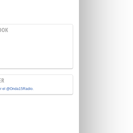
OOK
ER
or el @Onda15Radio.