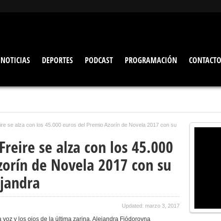
NOTICIAS
DEPORTES
PODCAST
PROGRAMACIÓN
CONTACT
eire se alza con los 45.000 euros del Premio Azorín de Novela 2017 con su
Freire se alza con los 45.000
zorín de Novela 2017 con su
jandra
Updated: marzo 3, 2017
 voz y los ojos de la última zarina, Alejandra Fiódorovna