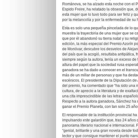
Románova, se ha alzado esta noche con el Pr
Espido Freire, ha relatado la obsesión que, d
esta mujer que lo tuvo todo para ser feliz y 
por la melancolía y por la enfermedad de su h
Esta es solo una pequeña pincelada de lo qu
muestra la trayectoria de una mujer que se c
que por él abandonó su tierra natal y su reli
edición, la más especial del Premio Azorín p
de Monóvar, descubre los desvelos de Alejan
del país que la acogió, resultaba antipática, f
siempre según la autora, tenía un exceso de t
altura del papel que la sociedad rusa esperab
ganadora se ha dado a conocer en el transc
más de un millar de personas y que ha desta
escénicos. El presidente de la Diputación de
del premio, ha comentado que “ha sido una n
cultura, de aprecio a la literatura y de exalt
una cita imprescindible de las letras española
Respecto a la autora ganadora, Sánchez ha d
ganar el Premio Planeta, con tan solo 25 año
El responsable de la institución provincial h
impulsando este galardón que, tras 24 años 
panorama literario nacional e internacional. 
“genial, brillante y una gran novela desde tod
lector y que consigue mantener el punto narr