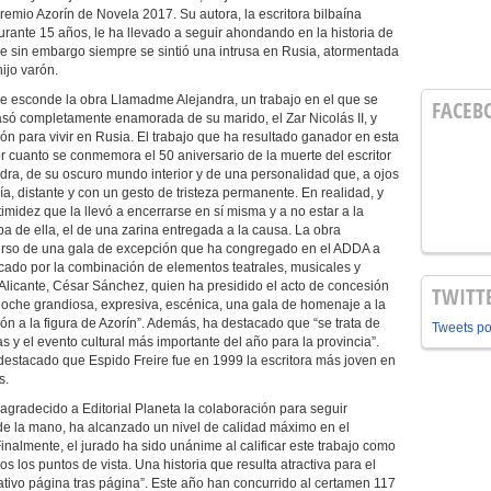
emio Azorín de Novela 2017. Su autora, la escritora bilbaína
urante 15 años, le ha llevado a seguir ahondando en la historia de
que sin embargo siempre se sintió una intrusa en Rusia, atormentada
ijo varón.
e esconde la obra Llamadme Alejandra, un trabajo en el que se
FACEB
asó completamente enamorada de su marido, el Zar Nicolás II, y
gión para vivir en Rusia. El trabajo que ha resultado ganador en esta
or cuanto se conmemora el 50 aniversario de la muerte del escritor
dra, de su oscuro mundo interior y de una personalidad que, a ojos
ría, distante y con un gesto de tristeza permanente. En realidad, y
imidez que la llevó a encerrarse en sí misma y a no estar a la
a de ella, el de una zarina entregada a la causa. La obra
urso de una gala de excepción que ha congregado en el ADDA a
cado por la combinación de elementos teatrales, musicales y
 Alicante, César Sánchez, quien ha presidido el acto de concesión
TWITT
oche grandiosa, expresiva, escénica, una gala de homenaje a la
ación a la figura de Azorín”. Además, ha destacado que “se trata de
Tweets p
s y el evento cultural más importante del año para la provincia”.
estacado que Espido Freire fue en 1999 la escritora más joven en
s.
a agradecido a Editorial Planeta la colaboración para seguir
de la mano, ha alcanzado un nivel de calidad máximo en el
Finalmente, el jurado ha sido unánime al calificar este trabajo como
os los puntos de vista. Una historia que resulta atractiva para el
ativo página tras página”. Este año han concurrido al certamen 117