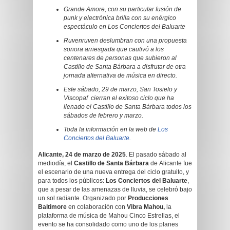
Grande Amore, con su particular fusión de
punk y electrónica brilla con su enérgico
espectáculo en Los Conciertos del Baluarte
Ruvenruven deslumbran con una propuesta
sonora arriesgada que cautivó a los
centenares de personas que subieron al
Castillo de Santa Bárbara a disfrutar de otra
jornada alternativa de música en directo.
Este sábado, 29 de marzo, San Tosielo y
Viscopaf cierran el exitoso ciclo que ha
llenado el Castillo de Santa Bárbara todos los
sábados de febrero y marzo.
Toda la información en la web de
Los
Conciertos del Baluarte.
Alicante, 24 de marzo de 2025
. El pasado sábado al
mediodía, el
Castillo de Santa Bárbara
de Alicante fue
el escenario de una nueva entrega del ciclo gratuito, y
para todos los públicos:
Los Conciertos del Baluarte
,
que a pesar de las amenazas de lluvia, se celebró bajo
un sol radiante. Organizado por
Producciones
Baltimore
en colaboración con
Vibra Mahou,
la
plataforma de música de Mahou Cinco Estrellas, el
evento se ha consolidado como uno de los planes