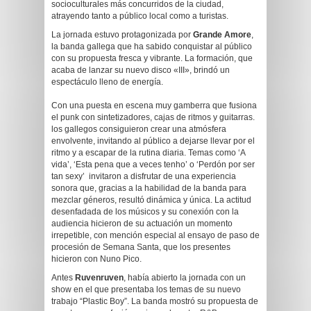
socioculturales más concurridos de la ciudad,
atrayendo tanto a público local como a turistas.
La jornada estuvo protagonizada por
Grande Amore
,
la banda gallega que ha sabido conquistar al público
con su propuesta fresca y vibrante. La formación, que
acaba de lanzar su nuevo disco «III», brindó un
espectáculo lleno de energía.
Con una puesta en escena muy gamberra que fusiona
el punk con sintetizadores, cajas de ritmos y guitarras.
los gallegos consiguieron crear una atmósfera
envolvente, invitando al público a dejarse llevar por el
ritmo y a escapar de la rutina diaria. Temas como ‘A
vida’, ‘Esta pena que a veces tenho’ o ‘Perdón por ser
tan sexy’ invitaron a disfrutar de una experiencia
sonora que, gracias a la habilidad de la banda para
mezclar géneros, resultó dinámica y única. La actitud
desenfadada de los músicos y su conexión con la
audiencia hicieron de su actuación un momento
irrepetible, con mención especial al ensayo de paso de
procesión de Semana Santa, que los presentes
hicieron con Nuno Pico.
Antes
Ruvenruven
, había abierto la jornada con un
show en el que presentaba los temas de su nuevo
trabajo “Plastic Boy”. La banda mostró su propuesta de