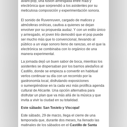
avant-pop, una fusión arriesgada entre R&B y
electrónica que sorprendió a los asistentes por su
meticulosa composición y experimentación sonora.
El sonido de Ruvenruven, cargado de matices y
atmósferas oníricas, cautiva a quienes se dejan
envolver por su propuesta audaz. Y con un estilo único
y arriesgado, el joven trío demostró que el pop puede
ser mucho más que lo convencional, llevando al
público a un viaje sonoro lleno de rarezas, en el que la
electrónica se combinaba con lo orgánico de una
manera experimental.
La jornada dejó un buen sabor de boca, mientras los
asistentes se dispersaban por los barrios aledaños al
Castillo, donde se empieza a convertir en habitual
verlos continuar su día con un recorrido por la
gastronomía local, disfrutando exposiciones
o sumergiéndose en la cada vez más prolífica agenda
cultural de Alicante. Una opción alternativa para
disfrutar un plan que va más allá de la música y que
invita a vivir la ciudad en su totalidad.
Este sábado: San Tosielo y Viscopaf
Este sábado, 29 de marzo, llega el cierre de una
temporada que, durante dos meses, ha llenado las
matinales de los sábados en el
Castillo de Santa