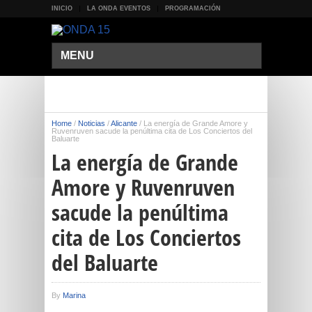
INICIO
LA ONDA EVENTOS
PROGRAMACIÓN
MENU
Home
/
Noticias
/
Alicante
/
La energía de Grande Amore y
Ruvenruven sacude la penúltima cita de Los Conciertos del
Baluarte
La energía de Grande
Amore y Ruvenruven
sacude la penúltima
cita de Los Conciertos
del Baluarte
By
Marina