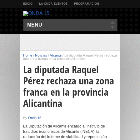
INICIO
LA ONDA EVENTOS
PROGRAMACIÓN
MENU
Home
/
Noticias
/
Alicante
/
La diputada Raquel Pérez rechaza
una zona franca en la provincia Alicantina
La diputada Raquel
Pérez rechaza una zona
franca en la provincia
Alicantina
By
Onda 15
La Diputación de Alicante encargo al Instituto de
Estudios Económicos de Alicante (INECA), la
redacción del informe de viabilidad y repercusión