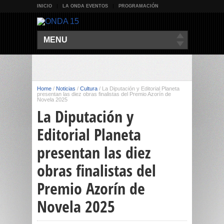
INICIO
LA ONDA EVENTOS
PROGRAMACIÓN
MENU
Home
/
Noticias
/
Cultura
/
La Diputación y Editorial Planeta
presentan las diez obras finalistas del Premio Azorín de
Novela 2025
La Diputación y
Editorial Planeta
presentan las diez
obras finalistas del
Premio Azorín de
Novela 2025