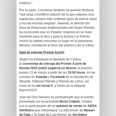
histórico”.
Por su parte, Creuheras también ha querido destacar
“esa larga y fructífera relación de la que estamos muy
orgullosos, porque este certamen goza de buena salud
y nos da muchas alegrías”. Además, el director del
Área de Relaciones Institucionales del Grupo Planeta
ha reconocido que en España “estamos en un buen
momento para el libro y para la lectura y el Premio
Azorín ha sabido encontrar su lugar en el panorama
literario, concitando el favor del público y de la crítica”.
Gala de entrega Premio Azorín
Según ha trasladado el diputado de Cultura,
la
ceremonia de entrega del Premio Azorín de
Novela 2025 podrá seguirse en directo
, el próximo
jueves 13 de marzo a partir de las
19:00 horas
, en las
cuentas de
Youtube
y
Facebook
de la Diputación de
Alicante, Editorial Planeta y Planeta de Libros, así
como en la
red social X
, a través de la etiqueta
#azorin2025.
Juan de Dios Navarro ha puntualizado que el evento,
presentado por la periodista
Berta Collado
, contará
con la participación de un
quinteto de viento
de
ADDA
Simfònica
que interpretará ‘La vida breve’ de
Manuel
de Falla
y ‘El baile de Luis Alonso’ de
Gerónimo