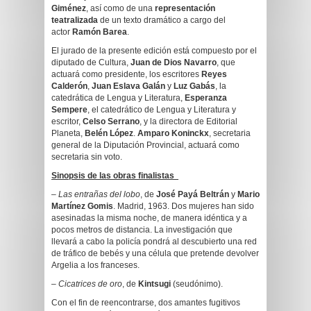
Giménez
, así como de una
representación
teatralizada
de un texto dramático a cargo del
actor
Ramón Barea
.
El jurado de la presente edición está compuesto por el
diputado de Cultura,
Juan de Dios Navarro
, que
actuará como presidente, los escritores
Reyes
Calderón
,
Juan Eslava Galán
y
Luz Gabás
, la
catedrática de Lengua y Literatura,
Esperanza
Sempere
, el catedrático de Lengua y Literatura y
escritor,
Celso Serrano
, y la directora de Editorial
Planeta,
Belén López
.
Amparo Koninckx
, secretaria
general de la Diputación Provincial, actuará como
secretaria sin voto.
Sinopsis de las obras finalistas
–
Las entrañas del lobo
, de
José Payá Beltrán
y
Mario
Martínez Gomis
. Madrid, 1963. Dos mujeres han sido
asesinadas la misma noche, de manera idéntica y a
pocos metros de distancia. La investigación que
llevará a cabo la policía pondrá al descubierto una red
de tráfico de bebés y una célula que pretende devolver
Argelia a los franceses.
–
Cicatrices de oro
, de
Kintsugi
(seudónimo).
Con el fin de reencontrarse, dos amantes fugitivos