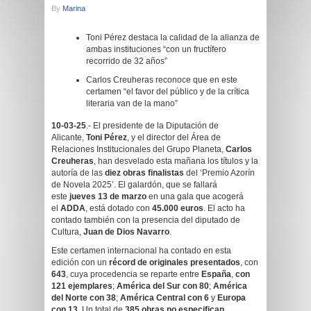
By
Marina
Toni Pérez destaca la calidad de la alianza de
ambas instituciones “con un fructífero
recorrido de 32 años”
Carlos Creuheras reconoce que en este
certamen “el favor del público y de la crítica
literaria van de la mano”
10-03-25
.- El presidente de la Diputación de
Alicante,
Toni Pérez
, y el director del Área de
Relaciones Institucionales del Grupo Planeta,
Carlos
Creuheras
, han desvelado esta mañana los títulos y la
autoría de las
diez obras finalistas
del ‘Premio Azorín
de Novela 2025’. El galardón, que se fallará
este
jueves 13 de marzo
en una gala que acogerá
el
ADDA
, está dotado con
45.000 euros
. El acto ha
contado también con la presencia del diputado de
Cultura,
Juan de Dios Navarro
.
Este certamen internacional ha contado en esta
edición con un
récord de originales presentados
, con
643
, cuya procedencia se reparte entre
España
,
con
121 ejemplares
;
América del Sur con 80
;
América
del Norte con 38
;
América Central con 6
y
Europa
con 13
. Un total de
385 obras no especifican