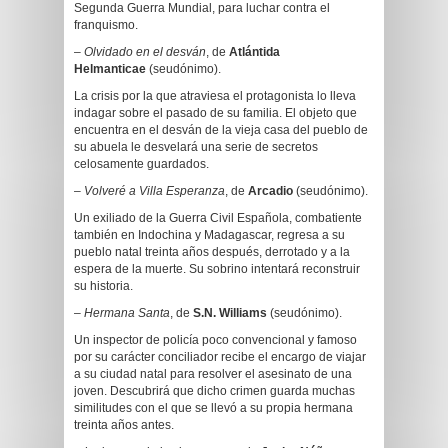
Segunda Guerra Mundial, para luchar contra el
franquismo.
–
Olvidado en el desván
, de
Atlántida
Helmanticae
(seudónimo).
La crisis por la que atraviesa el protagonista lo lleva
indagar sobre el pasado de su familia. El objeto que
encuentra en el desván de la vieja casa del pueblo de
su abuela le desvelará una serie de secretos
celosamente guardados.
–
Volveré a Villa Esperanza
, de
Arcadio
(seudónimo).
Un exiliado de la Guerra Civil Española, combatiente
también en Indochina y Madagascar, regresa a su
pueblo natal treinta años después, derrotado y a la
espera de la muerte. Su sobrino intentará reconstruir
su historia.
–
Hermana Santa
, de
S.N. Williams
(seudónimo).
Un inspector de policía poco convencional y famoso
por su carácter conciliador recibe el encargo de viajar
a su ciudad natal para resolver el asesinato de una
joven. Descubrirá que dicho crimen guarda muchas
similitudes con el que se llevó a su propia hermana
treinta años antes.