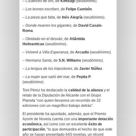
–
Cicatrices de oro
, de
Kintsugi
(seudónimo).
–
Los leones escriben
, de
Felipe Cambón
.
–
La pieza que falta
, de
Inés Alegría
(seudónimo).
–
Donde mueren los gigantes
, de
David Casals-
Roma
.
–
Olvidado en el desván
, de
Atlántida
Helmanticae
(seudónimo).
–
Volveré a Villa Esperanza
, de
Arcadio
(seudónimo).
–
Hermana Santa
, de
S.N. Williams
(seudónimo).
–
La lengua de los impostores
, de
Javier Núñez
.
–
La mujer que salió del mar
, de
Pepita P
.
(seudónimo).
Toni Pérez ha destacado la
calidad de la alianza
y el
relato de la Diputación de Alicante con el Grupo
Planeta “con quien llevamos un recorrido de 32
ediciones con un magnífico trabajo detrás”.
El presidente ha apuntado, además, que el Premio
Azorín de Novela cuenta con una
importante dotación
económica
, así como con un excelente
éxito de
participación
, “lo que demuestra el hecho de que este
año se hayan presentado 643 novelas, un récord