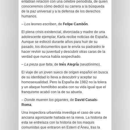
entablan relación con una célebre periodista, de quien
conoceremos cómo dedicó su carrera a la búsqueda
de la paz universal y a la defensa de los derechos
humanos.
–
Los leones escriben
, de
Felipe Cambón
.
El plena crisis existencial, divorciada y madre de una
adolescente ejemplar, Karla recibe noticias de España.
Aunque se esforzó durante años para huir de su
pasado, los documentos que le envía su padrastro le
hacer revivir su juventud y descubrir otras caras de la
verdad que nunca había sospechado.
–
La pieza que falta
, de
Inés Alegría
(seudónimo).
El viaje de un joven sueco de origen español en busca
de su identidad lo lleva a descubrir y aceptar su
homosexualidad. Pero la España de 1982 no la tolera
y un ataque homófobo acaba con su vida igual que el
franquismo acabó con la de su abuela.
–
Donde mueren los gigantes
, de
David Casals-
Roma
.
Una inspectora urbanista investiga el caso de una
anciana agonizante hallada en la nieva. La historia de
esta se entrelaza con la historia de los maquis
comunistas que entraron en Esterri d’Àneu, tras la