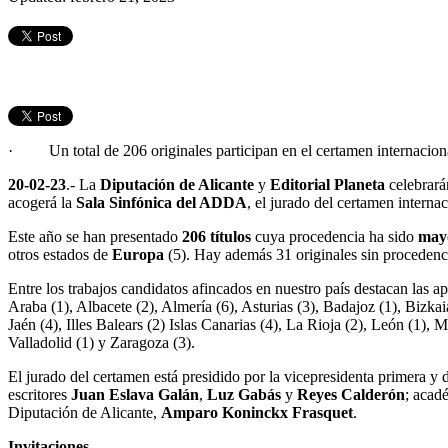
· Un total de 206 originales participan en el certamen internaciona
20-02-23
.- La
Diputación de Alicante
y
Editorial Planeta
celebrará
acogerá la
Sala Sinfónica del ADDA
, el jurado del certamen intern
Este año se han presentado
206 títulos
cuya procedencia ha sido
may
otros estados de
Europa
(5). Hay además 31 originales sin procedenci
Entre los trabajos candidatos afincados en nuestro país destacan las 
Araba (1), Albacete (2), Almería (6), Asturias (3), Badajoz (1), Bizka
Jaén (4), Illes Balears (2) Islas Canarias (4), La Rioja (2), León (1), 
Valladolid (1) y Zaragoza (3).
El jurado del certamen está presidido por la vicepresidenta primera y
escritores
Juan Eslava Galán
,
Luz Gabás
y
Reyes Calderón
; acad
Diputación de Alicante,
Amparo Koninckx Frasquet
.
Invitaciones