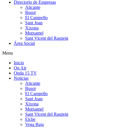
Directorio de Empresas
Alicante
Busot
El Campello
Sant Joan
Xixona
Mutxamel
Sant Vicent del Raspeig
Área Social
Menu
Inicio
On Air
Onda 15 TV
Noticias
Alicante
Busot
El Campello
Sant Joan
Xixona
Mutxamel
Sant Vicent del Raspeig
Elche
Vega Baja