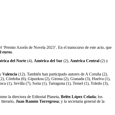
el ‘Premio Azorín de Novela 2023’. En el transcurso de este acto, que
l euros
.
rica del Norte
(4),
América del Sur
(2),
América Central
(2) y
 y
Valencia
(12). También han participado autores de A Coruña (2),
l (2), Córdoba (6), Gipuzkoa (2), Girona (2), Granada (3), Huelva (1),
ca (1), Sevilla (7), Soria (1), Tarragona (1), Teruel (1), Toledo (3),
ismo la directora de Editorial Planeta,
Belén López Celada
; los
 literario,
Juan Ramón Torregrosa
; y la secretaria general de la