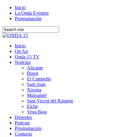
Inicio
La Onda Eventos
Programación
Inicio
On Air
Onda 15 TV
Noticias
Alicante
Busot
El Campello
Sant Joan
Xixona
Mutxamel
Sant Vicent del Raspeig
Elche
Vega Baja
Deportes
Podcast
Programación
Contacto