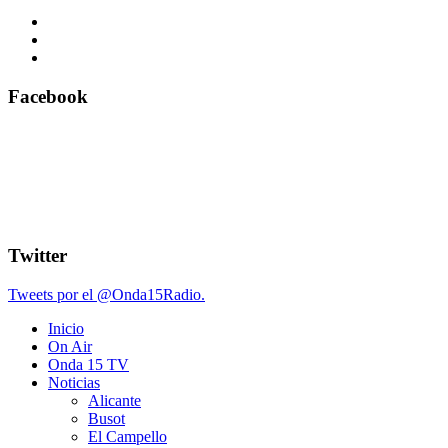
Facebook
Twitter
Tweets por el @Onda15Radio.
Inicio
On Air
Onda 15 TV
Noticias
Alicante
Busot
El Campello