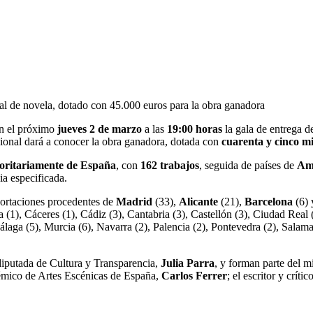
l de novela, dotado con 45.000 euros para la obra ganadora
n el próximo
jueves 2 de marzo
a las
19:00 horas
la gala de entrega d
acional dará a conocer la obra ganadora, dotada con
cuarenta y cinco mi
oritariamente de España
, con
162 trabajos
, seguida de países de
Amé
a especificada.
aportaciones procedentes de
Madrid
(33),
Alicante
(21),
Barcelona
(6)
ia (1), Cáceres (1), Cádiz (3), Cantabria (3), Castellón (3), Ciudad Rea
Málaga (5), Murcia (6), Navarra (2), Palencia (2), Pontevedra (2), Salaman
 diputada de Cultura y Transparencia,
Julia Parra
, y forman parte del m
émico de Artes Escénicas de España,
Carlos Ferrer
; el escritor y crítico