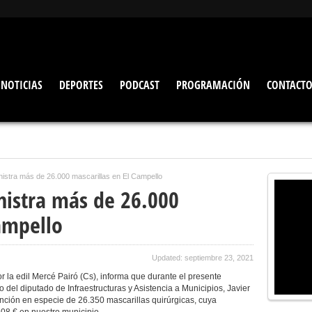
NOTICIAS
DEPORTES
PODCAST
PROGRAMACIÓN
CONTACT
nistra más de 26.000 mascarillas en El Campello
nistra más de 26.000
ampello
Updated: septiembre 23, 2021
or la edil Mercé Pairó (Cs), informa que durante el presente
to del diputado de Infraestructuras y Asistencia a Municipios, Javier
nción en especie de 26.350 mascarillas quirúrgicas, cuya