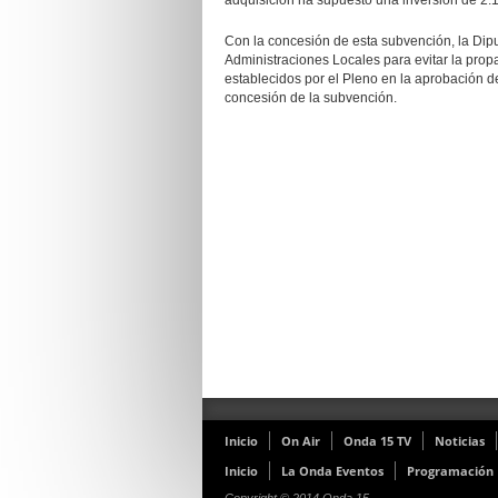
adquisición ha supuesto una inversión de 2.1
Con la concesión de esta subvención, la Diput
Administraciones Locales para evitar la prop
establecidos por el Pleno en la aprobación d
concesión de la subvención.
Inicio
On Air
Onda 15 TV
Noticias
Inicio
La Onda Eventos
Programación