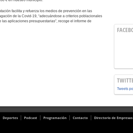
08 € en nuestro municipio.
ación facilita y refuerza los medios de prevención en las
agación de la Covid-19, “adecuándose a criterios poblacionales
e las aplicaciones presupuestarias”, recoge el informe de
FACEB
TWITT
Tweets p
Deportes
Podcast
Programación
Contacto
Directorio de Empresas