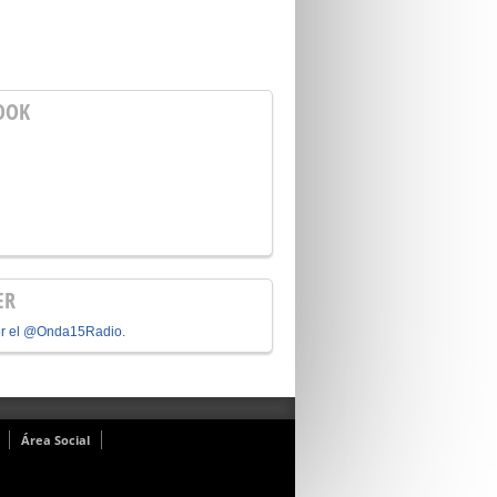
OOK
ER
or el @Onda15Radio.
Área Social