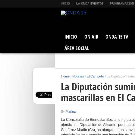
INICIO
LA ONDA EVENTOS
PROGRAMACIÓN
INICIO
ON AIR
ONDA 15 TV
ÁREA SOCIAL
Home
/
Noticias
/
El Campello
/
La Diputación sumi
La Diputación sumi
mascarillas en El C
By
Marina
La Concejalía de Bienestar Social, dirigida p
ejercicio la Diputación de Alicante, por decre
Gutiérrez Martín (Cs), ha otorgado una subve