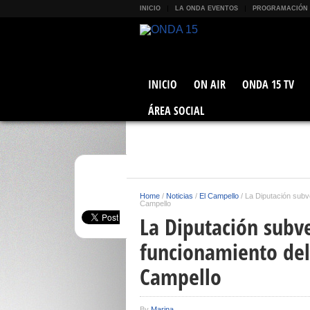
INICIO
LA ONDA EVENTOS
PROGRAMACIÓN
INICIO
ON AIR
ONDA 15 TV
ÁREA SOCIAL
Home
/
Noticias
/
El Campello
/
La Diputación subv
Campello
La Diputación subv
funcionamiento del
Campello
By
Marina