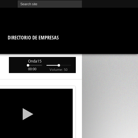
O
DIRECTORIO DE EMPRESAS
Onda15
00:00
Volume: 50