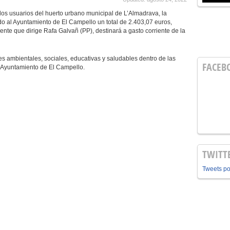
 los usuarios del huerto urbano municipal de L’Almadrava, la
do al Ayuntamiento de El Campello un total de 2.403,07 euros,
te que dirige Rafa Galvañ (PP), destinará a gasto corriente de la
bientales, sociales, educativas y saludables dentro de las
FACEB
l Ayuntamiento de El Campello.
TWITT
Tweets p