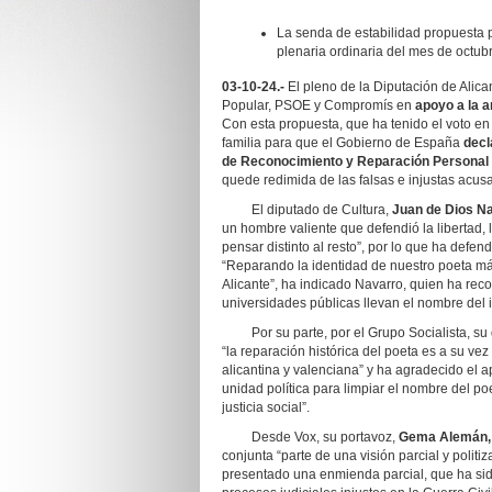
La senda de estabilidad propuesta 
plenaria ordinaria del mes de octub
03-10-24.-
El pleno de la Diputación de Alic
Popular, PSOE y Compromís en
apoyo a la a
Con esta propuesta, que ha tenido el voto en c
familia para que el Gobierno de España
decl
de Reconocimiento y Reparación Personal a
quede redimida de las falsas e injustas acus
El diputado de Cultura,
Juan de Dios N
un hombre valiente que defendió la libertad, 
pensar distinto al resto”, por lo que ha defen
“Reparando la identidad de nuestro poeta más
Alicante”, ha indicado Navarro, quien ha rec
universidades públicas llevan el nombre del in
Por su parte, por el Grupo Socialista, su
“la reparación histórica del poeta es a su ve
alicantina y valenciana” y ha agradecido el a
unidad política para limpiar el nombre del po
justicia social”.
Desde Vox, su portavoz,
Gema Alemán,
conjunta “parte de una visión parcial y politi
presentado una enmienda parcial, que ha sido