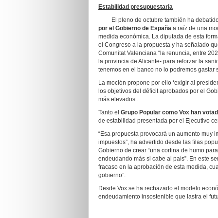
Estabilidad presupuestaria
El pleno de octubre también ha debatido
por el Gobierno de España
a raíz de una moc
medida económica. La diputada de esta for
el Congreso a la propuesta y ha señalado qu
Comunitat Valenciana “la renuncia, entre 202
la provincia de Alicante- para reforzar la san
tenemos en el banco no lo podremos gastar si
La moción propone por ello ‘exigir al preside
los objetivos del déficit aprobados por el Go
más elevados’.
Tanto el
Grupo Popular como Vox han votad
de estabilidad presentada por el Ejecutivo c
“Esa propuesta provocará un aumento muy im
impuestos”, ha advertido desde las filas pop
Gobierno de crear “una cortina de humo para 
endeudando más si cabe al país”. En este sen
fracaso en la aprobación de esta medida, cu
gobierno”.
Desde Vox se ha rechazado el modelo econó
endeudamiento insostenible que lastra el fut