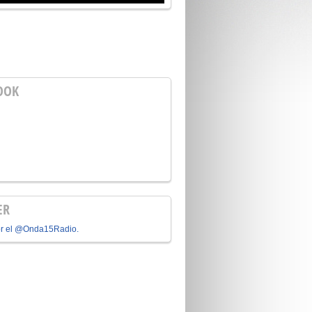
OOK
ER
or el @Onda15Radio.