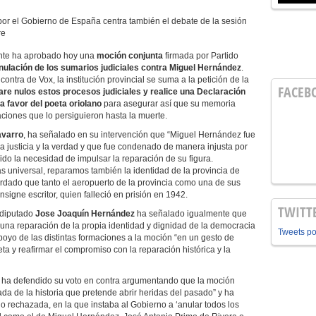
por el Gobierno de España centra también el debate de la sesión
re
ante ha aprobado hoy una
moción conjunta
firmada por Partido
nulación de los sumarios judiciales contra Miguel Hernández
.
ontra de Vox, la institución provincial se suma a la petición de la
FACEB
are nulos estos procesos judiciales y realice una Declaración
 favor del poeta oriolano
para asegurar así que su memoria
aciones que lo persiguieron hasta la muerte.
avarro
, ha señalado en su intervención que “Miguel Hernández fue
la justicia y la verdad y que fue condenado de manera injusta por
dido la necesidad de impulsar la reparación de su figura.
 universal, reparamos también la identidad de la provincia de
ordado que tanto el aeropuerto de la provincia como una de sus
signe escritor, quien falleció en prisión en 1942.
TWITT
 diputado
Jose Joaquín Hernández
ha señalado igualmente que
z una reparación de la propia identidad y dignidad de la democracia
Tweets p
poyo de las distintas formaciones a la moción “en un gesto de
eta y reafirmar el compromiso con la reparación histórica y la
ha defendido su voto en contra argumentando que la moción
zada de la historia que pretende abrir heridas del pasado” y ha
 rechazada, en la que instaba al Gobierno a ‘anular todos los