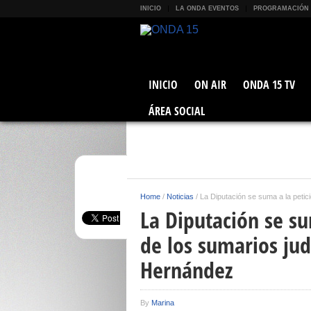
INICIO
LA ONDA EVENTOS
PROGRAMACIÓN
INICIO
ON AIR
ONDA 15 TV
ÁREA SOCIAL
Home
/
Noticias
/
La Diputación se suma a la petic
La Diputación se su
de los sumarios jud
Hernández
By
Marina