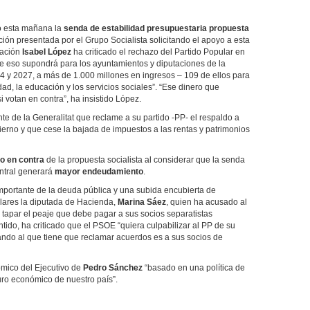
 esta mañana la
senda de estabilidad presupuestaria propuesta
ión presentada por el Grupo Socialista solicitando el apoyo a esta
mación
Isabel López
ha criticado el rechazo del Partido Popular en
e eso supondrá para los ayuntamientos y diputaciones de la
4 y 2027, a más de 1.000 millones en ingresos – 109 de ellos para
idad, la educación y los servicios sociales”. “Ese dinero que
 votan en contra”, ha insistido López.
nte de la Generalitat que reclame a su partido -PP- el respaldo a
bierno y que cese la bajada de impuestos a las rentas y patrimonios
o en contra
de la propuesta socialista al considerar que la senda
entral generará
mayor endeudamiento
.
portante de la deuda pública y una subida encubierta de
ulares la diputada de Hacienda,
Marina Sáez
, quien ha acusado al
tapar el peaje que debe pagar a sus socios separatistas
tido, ha criticado que el PSOE “quiera culpabilizar al PP de su
ando al que tiene que reclamar acuerdos es a sus socios de
mico del Ejecutivo de
Pedro Sánchez
“basado en una política de
uro económico de nuestro país”.