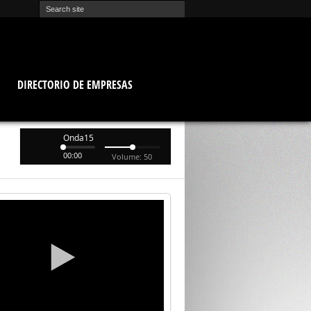
O
DIRECTORIO DE EMPRESAS
Onda15
00:00
Volume: 50