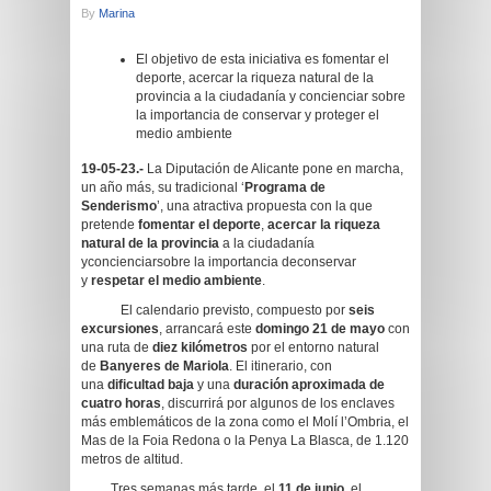
By
Marina
El objetivo de esta iniciativa es fomentar el
deporte, acercar la riqueza natural de la
provincia a la ciudadanía y concienciar sobre
la importancia de conservar y proteger el
medio ambiente
19-05-23.-
La Diputación de Alicante pone en marcha,
un año más, su tradicional ‘
Programa de
Senderismo
’, una atractiva propuesta con la que
pretende
fomentar el deporte
,
acercar la riqueza
natural de la provincia
a la ciudadanía
yconcienciarsobre la importancia deconservar
y
respetar el medio ambiente
.
El calendario previsto, compuesto por
seis
excursiones
, arrancará este
domingo 21 de mayo
con
una ruta de
diez kilómetros
por el entorno natural
de
Banyeres de Mariola
. El itinerario, con
una
dificultad baja
y una
duración aproximada de
cuatro horas
, discurrirá por algunos de los enclaves
más emblemáticos de la zona como el Molí l’Ombria, el
Mas de la Foia Redona o la Penya La Blasca, de 1.120
metros de altitud.
Tres semanas más tarde, el
11 de junio
, el