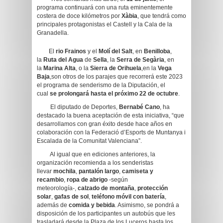
programa continuará con una ruta eminentemente
costera de doce kilómetros por
Xàbia
, que tendrá como
principales protagonistas el Castell y la Cala de la
Granadella.
El
rio Frainos
y el
Molí del Salt
, en
Benilloba
,
la
Ruta del Agua
de
Sella
, la
Serra de Segària
, en
la
Marina Alta
, o la
Sierra de Orihuela
,en la
Vega
Baja
,son otros de los parajes que recorrerá este 2023
el programa de senderismo de la Diputación, el
cual
se prolongará hasta el próximo 22 de octubre
.
El diputado de Deportes,
Bernabé Cano
, ha
destacado la buena aceptación de esta iniciativa, “que
desarrollamos con gran éxito desde hace años en
colaboración con la Federació d’Esports de Muntanya i
Escalada de la Comunitat Valenciana”.
Al igual que en ediciones anteriores, la
organización recomienda a los senderistas
llevar
mochila
,
pantalón largo
,
camiseta y
recambio
,
ropa de abrigo
-según
meteorología-,
calzado de montaña
,
protección
solar
,
gafas de sol
,
teléfono móvil con batería
,
además de
comida y bebida
. Asimismo, se pondrá a
disposición de los participantes un autobús que les
trasladará desde la Plaza de los Luceros hasta los