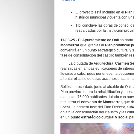
El proyecto está incluido en el Plan
histórico municipal y cuenta con u
Tibi concluye las obras de consolida
respaldadas por la institución provin
11-03-25.-
El
Ayuntamiento de Onil
ha dado 
Montserrat
que, gracias al
Plan provincial p
convertirá en un punto estratégico cultural y
fase de consolidación del castillo también r
La diputada de Arquitectura,
Carmen Se
realizadas en ambas edificaciones de interés h
llevarse a cabo, pues pertenecen a pequeño
afrontar el coste de estas acciones encamina
Sellés ha recordado junto al alcalde de Onil,
Plan provincial para la rehabilitación y pues
menos de 75.000 habitantes dotado con nueve
recuperar el
convento de Montserrat, que d
Local
. La primera fase del Plan Director,
sub
objeto la consolidación del claustro y las cubi
en un
punto estratégico cultural y social
par