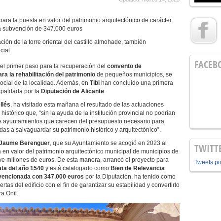
 para la puesta en valor del patrimonio arquitectónico de carácter
na subvención de 347.000 euros
ción de la torre oriental del castillo almohade, también
cial
FACEB
el primer paso para la recuperación del
convento de
ara la rehabilitación del patrimonio
de pequeños municipios, se
 social de la localidad. Además, en
Tibi
han concluido una primera
espaldada por la
Diputación de Alicante
.
llés
, ha visitado esta mañana el resultado de las actuaciones
istórico que, “sin la ayuda de la institución provincial no podrían
s ayuntamientos que carecen del presupuesto necesario para
das a salvaguardar su patrimonio histórico y arquitectónico”.
Jaume Berenguer
, que su Ayuntamiento se acogió en 2023 al
TWITT
ta en valor del patrimonio arquitectónico municipal de municipios de
 millones de euros. De esta manera, arrancó el proyecto para
Tweets p
ata del año 1540
y está catalogado como
Bien de Relevancia
vencionada con 347.000 euros
por la Diputación, ha tenido como
ertas del edificio con el fin de garantizar su estabilidad y convertirlo
a Onil.