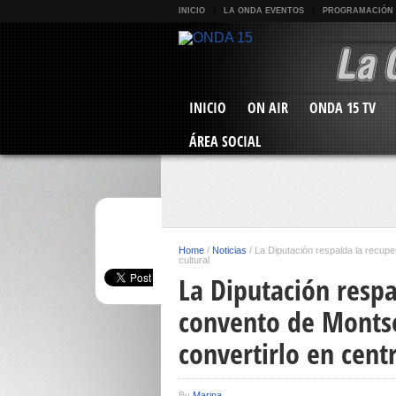
INICIO
LA ONDA EVENTOS
PROGRAMACIÓN
INICIO
ON AIR
ONDA 15 TV
ÁREA SOCIAL
Home
/
Noticias
/
La Diputación respalda la recupe
cultural
La Diputación respa
convento de Montse
convertirlo en centr
By
Marina