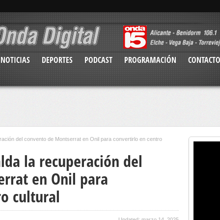
NOTICIAS
DEPORTES
PODCAST
PROGRAMACIÓN
CONTACT
ración del convento de Montserrat en Onil para convertirlo en centro
lda la recuperación del
rrat en Onil para
o cultural
Updated: marzo 14, 2025