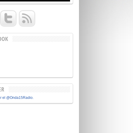
OOK
ER
or el @Onda15Radio.