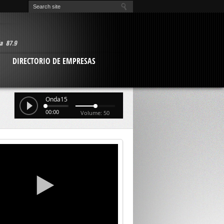
O
DIRECTORIO DE EMPRESAS
Onda15
00:00
Volume: 50