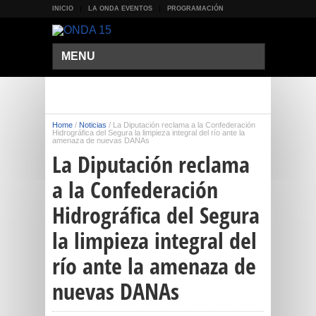
INICIO
LA ONDA EVENTOS
PROGRAMACIÓN
MENU
Home
/
Noticias
/
La Diputación reclama a la Confederación
Hidrográfica del Segura la limpieza integral del río ante la
amenaza de nuevas DANAs
La Diputación reclama
a la Confederación
Hidrográfica del Segura
la limpieza integral del
río ante la amenaza de
nuevas DANAs